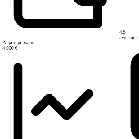
4,5
avis con
Apport personnel
4 000 €