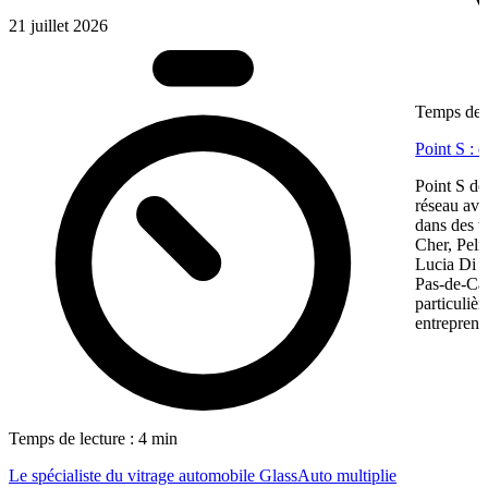
21 juillet 2026
Temps de l
Point S : 
Point S dé
réseau ave
dans des te
Cher, Pel
Lucia Di M
Pas-de-Cal
particulièr
entreprene
Temps de lecture : 4 min
Le spécialiste du vitrage automobile GlassAuto multiplie