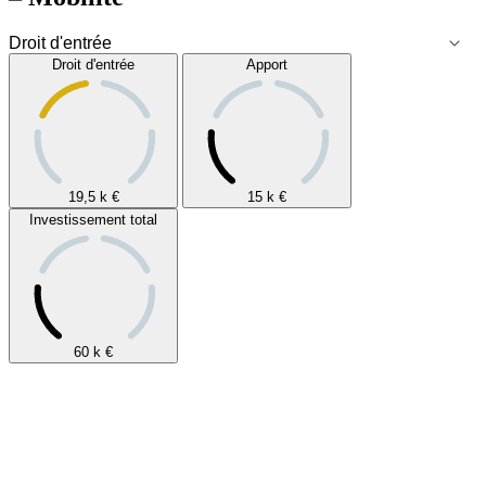
Droit d'entrée
Apport
19,5 k
€
15 k
€
Investissement total
60 k
€