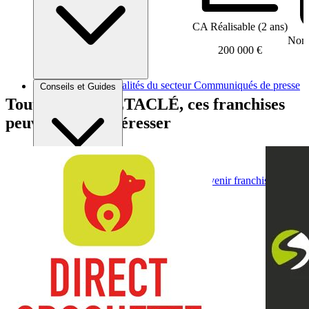
CA Réalisable (2 ans)
Nomb
200 000 €
Brèves et actus
Actualités du secteur
Communiqués de presse
Conseils et Guides
Interviews
Tout comme METACLÉ, ces franchises
peuvent vous intéresser
Conseils généraux
Devenir franchisé
Devenir franchiseur