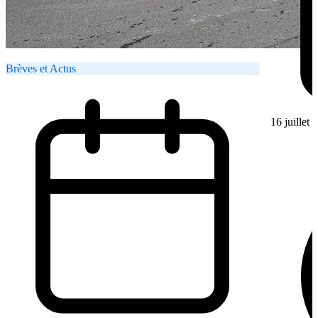
Brèves et Actus
16 juillet