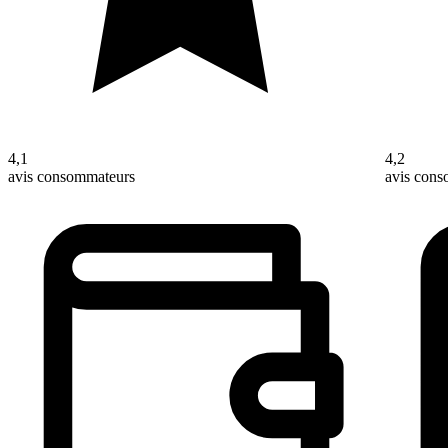
4,1
4,2
avis consommateurs
avis con