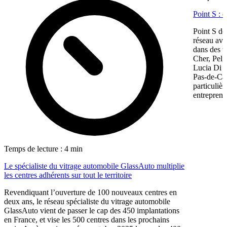
Point S : 
Point S dé
réseau ave
dans des te
Cher, Pel
Lucia Di M
Pas-de-Cal
particulièr
entreprene
Temps de lecture : 4 min
Le spécialiste du vitrage automobile GlassAuto multiplie
les centres adhérents sur tout le territoire
Revendiquant l’ouverture de 100 nouveaux centres en
deux ans, le réseau spécialiste du vitrage automobile
GlassAuto vient de passer le cap des 450 implantations
en France, et vise les 500 centres dans les prochains