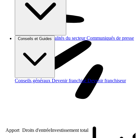
Brèves et actus
Actualités du secteur
Communiqués de presse
Conseils et Guides
Interviews
Conseils généraux
Devenir franchisé
Devenir franchiseur
Apport
Droits d'entrée
Investissement total