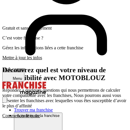
Gratuit et sans engagement
C’est votre franchise ?
Gérez les informations liées a cette franchise
Mettre à jour les infos
Découvrez quel est votre niveau de
Mon compte
compatibilité avec MOTOBLOUZ
Menu
Répondez a quelques questions qui nous permettrons de calculer
votre compatibilité avec les franchises, Nous pourrons aussi vous
présenter les franchises avec lesquelles vous êtes susceptible d’avoir
le plus d’affinité
Trouver ma franchise
Commencer le quizz
Actualités de la franchise