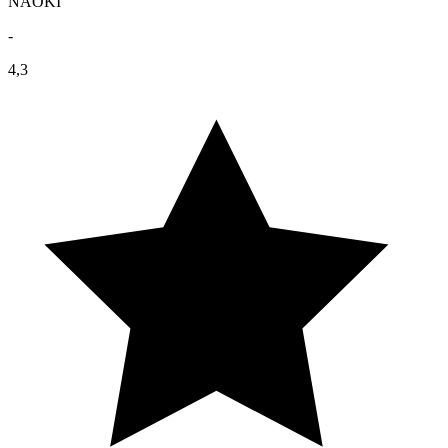
NAOKI
-
4,3