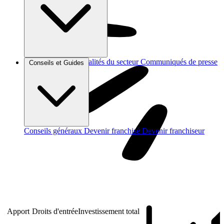
Brèves et actus
Actualités du secteur
Communiqués de presse
Conseils et Guides
Interviews
Conseils généraux
Devenir franchisé
Devenir franchiseur
Apport
Droits d'entrée
Investissement total