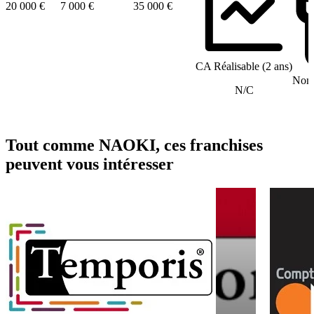
20 000 €
7 000 €
35 000 €
CA Réalisable (2 ans)
Nomb
N/C
Tout comme NAOKI, ces franchises
peuvent vous intéresser