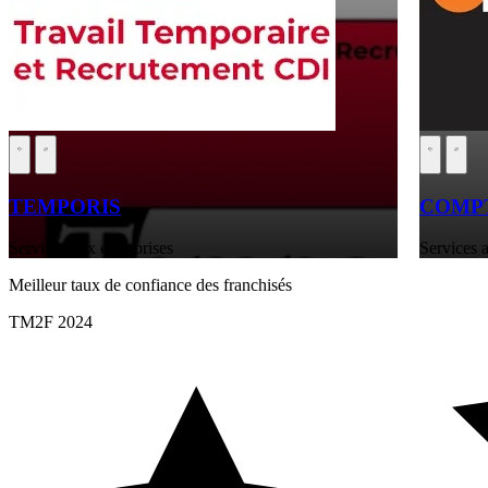
TEMPORIS
COMPT
Services aux entreprises
Services a
Meilleur taux de confiance des franchisés
TM2F 2024