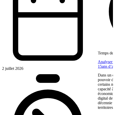
Temps de l
Analyser u
15ans d’a
2 juillet 2026
Dans un co
pouvoir d’
certains m
capacité à 
économiqu
digital de
décennie p
territoires