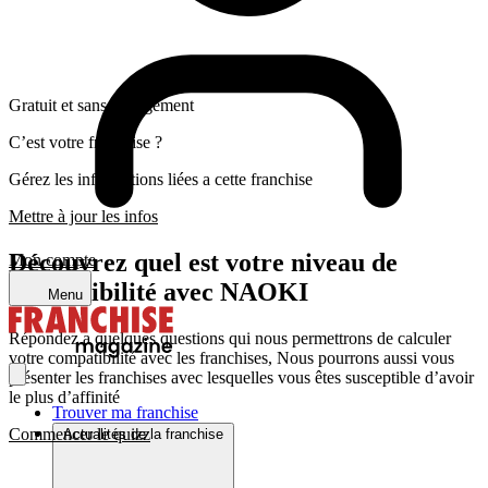
Gratuit et sans engagement
C’est votre franchise ?
Gérez les informations liées a cette franchise
Mettre à jour les infos
Découvrez quel est votre niveau de
Mon compte
compatibilité avec NAOKI
Menu
Répondez a quelques questions qui nous permettrons de calculer
votre compatibilité avec les franchises, Nous pourrons aussi vous
présenter les franchises avec lesquelles vous êtes susceptible d’avoir
le plus d’affinité
Trouver ma franchise
Commencer le quizz
Actualités de la franchise