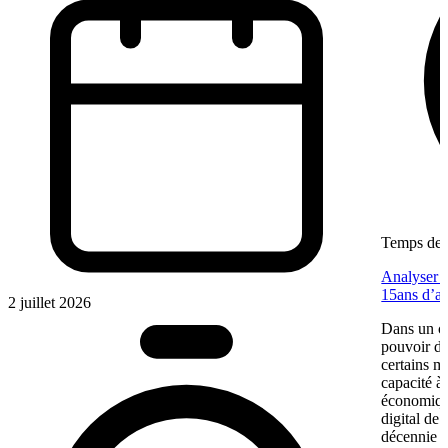
Temps de l
Analyser u
15ans d’a
2 juillet 2026
Dans un co
pouvoir d’
certains m
capacité à 
économiqu
digital de
décennie p