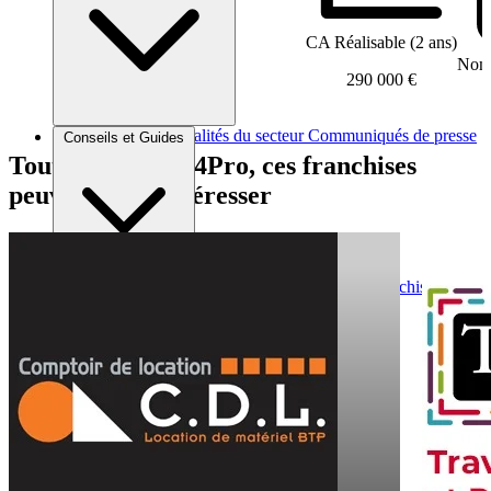
CA Réalisable (2 ans)
Nomb
290 000 €
Brèves et actus
Actualités du secteur
Communiqués de presse
Conseils et Guides
Interviews
Tout comme Net4Pro, ces franchises
peuvent vous intéresser
Conseils généraux
Devenir franchisé
Devenir franchiseur