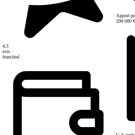
Apport pe
200 000 
4,3
avis
franchisé
C.A après