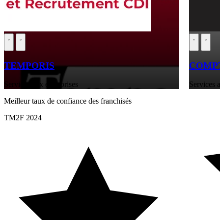
TEMPORIS
COMPT
Services aux entreprises
Services a
Meilleur taux de confiance des franchisés
TM2F 2024