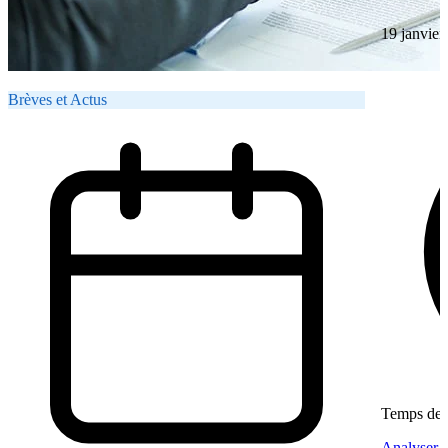
19 janvier
Brèves et Actus
Temps de l
Analyser u