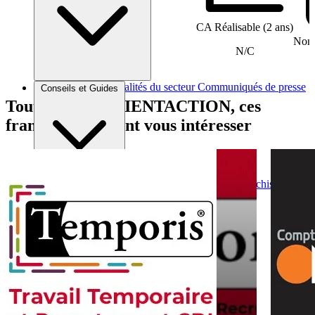
CA Réalisable (2 ans)
Nomb
N/C
Brèves et actus
Actualités du secteur
Communiqués de presse
Conseils et Guides
Interviews
Tout comme ORIENTACTION, ces
franchises peuvent vous intéresser
Conseils généraux
Devenir franchisé
Devenir franchiseur