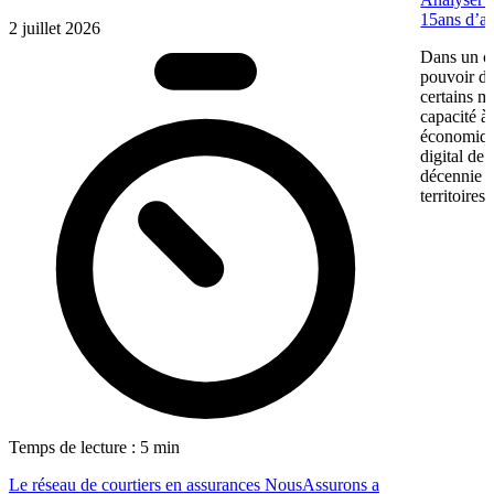
15ans d’a
2 juillet 2026
Dans un co
pouvoir d’
certains m
capacité à 
économiqu
digital de
décennie p
territoires
Temps de lecture : 5 min
Le réseau de courtiers en assurances NousAssurons a