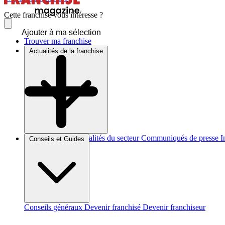
Cette franchise vous intéresse ?
Ajouter à ma sélection
Trouver ma franchise
Actualités de la franchise
Brèves et actus
Actualités du secteur
Communiqués de presse
I
Conseils et Guides
Conseils généraux
Devenir franchisé
Devenir franchiseur