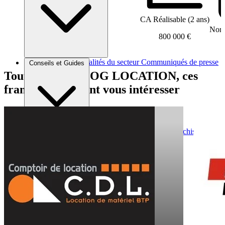
CA Réalisable (2 ans)
Nomb
800 000 €
Brèves et actus
Actualités du secteur
Communiqués de presse
Conseils et Guides
Interviews
Tout comme SILOG LOCATION, ces
franchises peuvent vous intéresser
Conseils généraux
Devenir franchisé
Devenir franchiseur