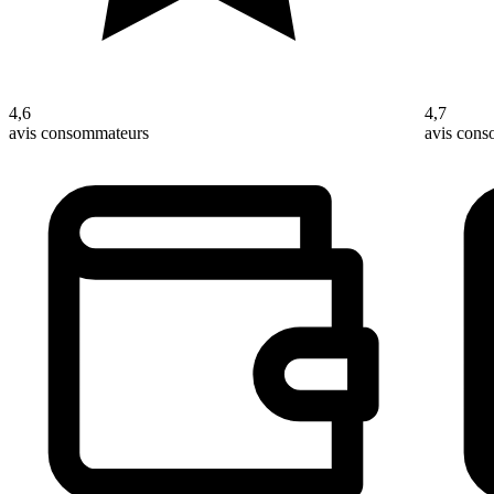
4,6
4,7
avis consommateurs
avis con