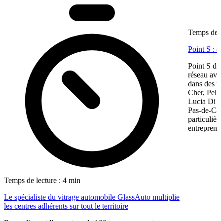
Temps de l
Point S : 
Point S dé
réseau ave
dans des te
Cher, Pel
Lucia Di M
Pas-de-Cal
particulièr
entreprene
Temps de lecture : 4 min
Le spécialiste du vitrage automobile GlassAuto multiplie
les centres adhérents sur tout le territoire