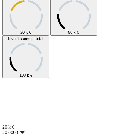
20 k
€
50 k
€
Investissement total
100 k
€
20 k
€
20 000 €