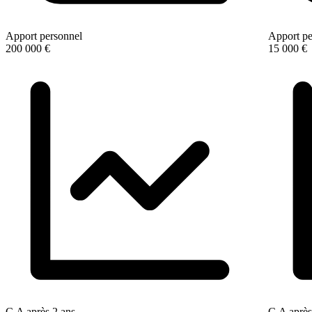
Apport personnel
Apport pe
200 000 €
15 000 €
C.A après 2 ans
C.A après