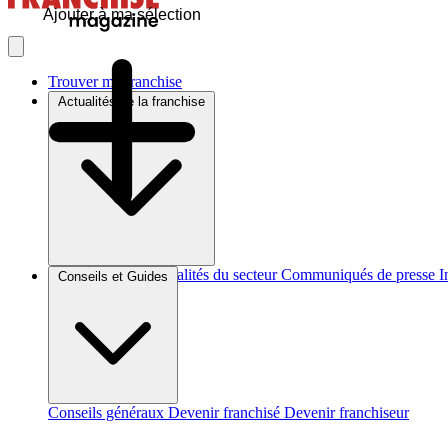
Ajouter à ma sélection
Trouver ma franchise
Actualités de la franchise
Brèves et actus
Actualités du secteur
Communiqués de presse
I
Conseils et Guides
Conseils généraux
Devenir franchisé
Devenir franchiseur