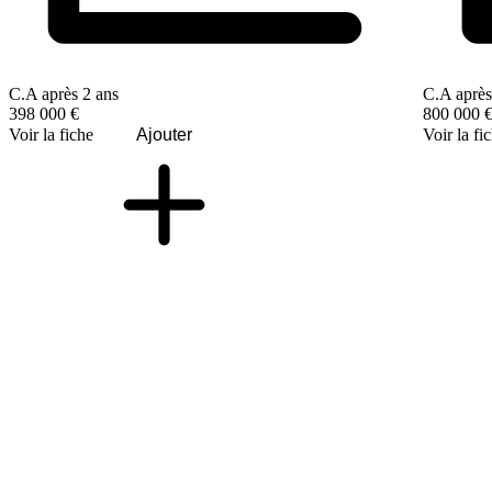
C.A après 2 ans
C.A après
398 000 €
800 000 
Voir la fiche
Ajouter
Voir la fi