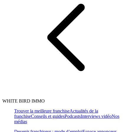
WHITE BIRD IMMO
Trouver la meilleure franchise
Actualités de la
franchise
Conseils et guides
Podcasts
Interviews vidéo
Nos
médias
Devenir franchiseur : mode d’emploi
Espace annonceur