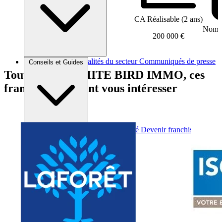
CA Réalisable (2 ans)
Nombr
200 000 €
Brèves et actus
Actualités du secteur
Communiqués de presse
Conseils et Guides
Interviews
Tout comme WHITE BIRD IMMO, ces
franchises peuvent vous intéresser
Conseils généraux
Devenir franchisé
Devenir franchiseur