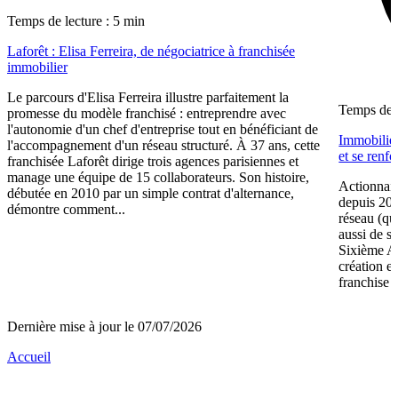
Temps de lecture : 5 min
Laforêt : Elisa Ferreira, de négociatrice à franchisée
immobilier
Le parcours d'Elisa Ferreira illustre parfaitement la
Temps de l
promesse du modèle franchisé : entreprendre avec
l'autonomie d'un chef d'entreprise tout en bénéficiant de
Immobilier
l'accompagnement d'un réseau structuré. À 37 ans, cette
et se renf
franchisée Laforêt dirige trois agences parisiennes et
manage une équipe de 15 collaborateurs. Son histoire,
Actionnair
débutée en 2010 par un simple contrat d'alternance,
depuis 202
démontre comment...
réseau (qu
aussi de s
Sixième A
création e
franchise 
Dernière mise à jour le 07/07/2026
Accueil