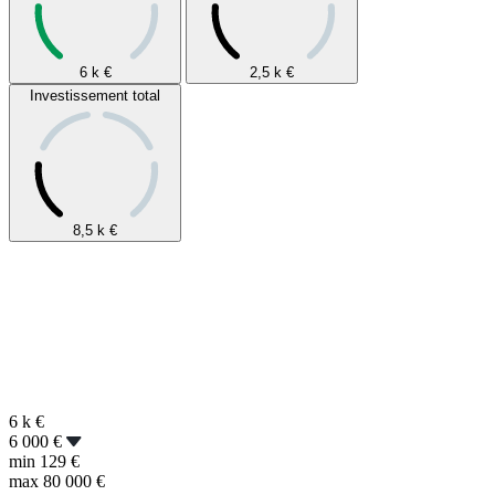
6 k
€
2,5 k
€
Investissement total
8,5 k
€
6 k
€
6 000 €
min
129 €
max
80 000 €