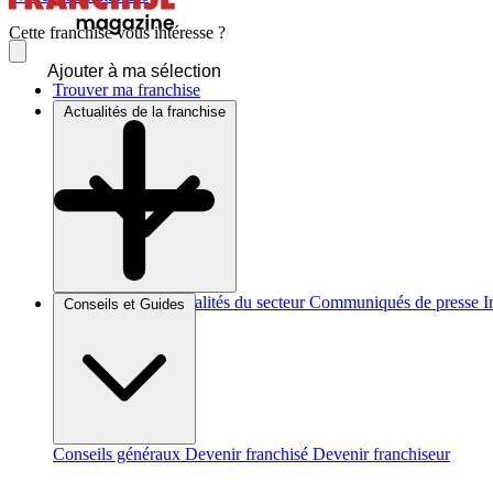
Cette franchise vous intéresse ?
Ajouter à ma sélection
Trouver ma franchise
Actualités de la franchise
Brèves et actus
Actualités du secteur
Communiqués de presse
I
Conseils et Guides
Conseils généraux
Devenir franchisé
Devenir franchiseur