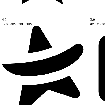
4,2
3,9
avis consommateurs
avis con