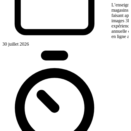
L’enseigne
magasins f
faisant app
images 3D 
expérience
annuelle 
en ligne a
30 juillet 2026