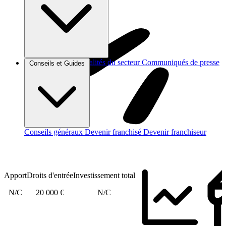
Brèves et actus
Actualités du secteur
Communiqués de presse
Conseils et Guides
Interviews
Conseils généraux
Devenir franchisé
Devenir franchiseur
Apport
Droits d'entrée
Investissement total
N/C
20 000 €
N/C