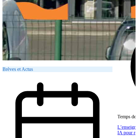
Brèves et Actus
Temps de l
L’enseigne
IA pour re