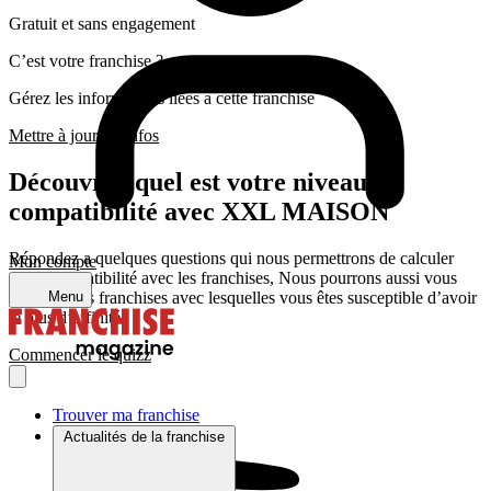
Gratuit et sans engagement
C’est votre franchise ?
Gérez les informations liées a cette franchise
Mettre à jour les infos
Découvrez quel est votre niveau de
compatibilité avec XXL MAISON
Répondez a quelques questions qui nous permettrons de calculer
Mon compte
votre compatibilité avec les franchises, Nous pourrons aussi vous
présenter les franchises avec lesquelles vous êtes susceptible d’avoir
Menu
le plus d’affinité
Commencer le quizz
Trouver ma franchise
Actualités de la franchise