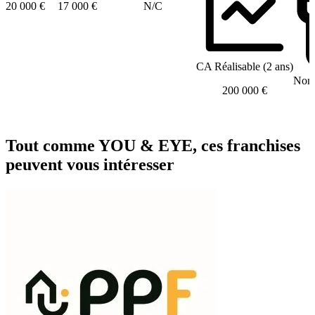
20 000 €
17 000 €
N/C
CA Réalisable (2 ans)
Nomb
200 000 €
Tout comme YOU & EYE, ces franchises
peuvent vous intéresser