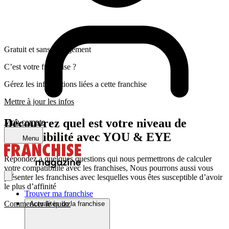
Gratuit et sans engagement
C’est votre franchise ?
Gérez les informations liées a cette franchise
Mettre à jour les infos
Découvrez quel est votre niveau de
Mon compte
compatibilité avec YOU & EYE
Menu
Répondez a quelques questions qui nous permettrons de calculer
votre compatibilité avec les franchises, Nous pourrons aussi vous
présenter les franchises avec lesquelles vous êtes susceptible d’avoir
le plus d’affinité
Trouver ma franchise
Commencer le quizz
Actualités de la franchise