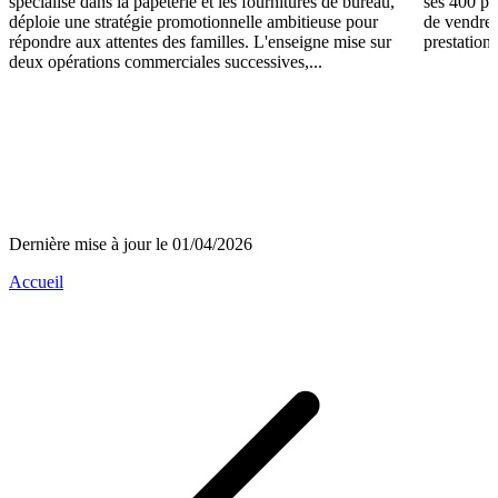
spécialisé dans la papeterie et les fournitures de bureau,
ses 400 po
déploie une stratégie promotionnelle ambitieuse pour
de vendre 
répondre aux attentes des familles. L'enseigne mise sur
prestations
deux opérations commerciales successives,...
Dernière mise à jour le 01/04/2026
Accueil