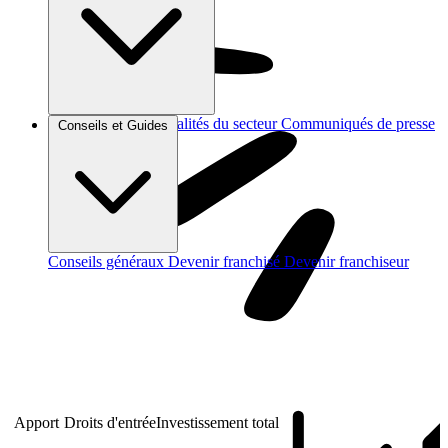
Brèves et actus
Actualités du secteur
Communiqués de presse
Conseils et Guides
Interviews
Conseils généraux
Devenir franchisé
Devenir franchiseur
Apport
Droits d'entrée
Investissement total