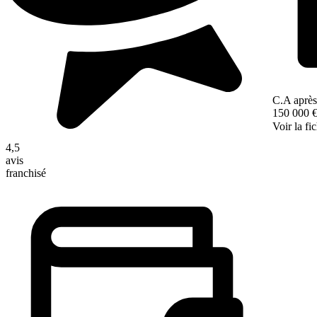
C.A après
150 000 
Voir la fi
4,5
avis
franchisé