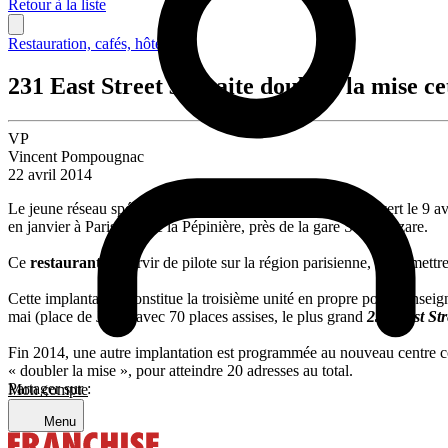
Retour à la liste
Restauration, cafés, hôtellerie
231 East Street souhaite doubler la mise ce
VP
Vincent Pompougnac
22 avril 2014
Le jeune réseau spécialiste du
burger
231 East Street
a ouvert le 9 a
en janvier à Paris, rue de la Pépinière, près de la gare Saint-Lazare.
Ce
restaurant
va servir de pilote sur la région parisienne, et permettre
Cette implantation constitue la troisième unité en propre pour l’ensei
mai (place de Jaude avec 70 places assises, le plus grand
231 East Str
Fin 2014, une autre implantation est programmée au nouveau centre 
« doubler la mise », pour atteindre 20 adresses au total.
Partager sur :
Mon compte
Menu