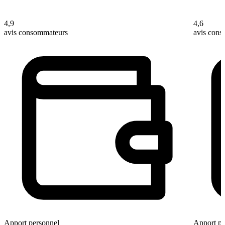
4,9
4,6
avis consommateurs
avis con
Apport personnel
Apport pe