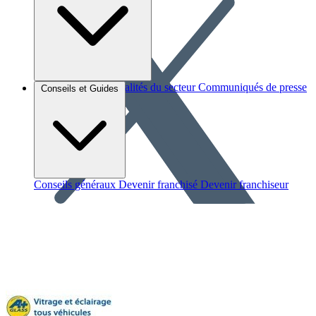
Brèves et actus
Actualités du secteur
Communiqués de presse
Conseils et Guides
Interviews
Conseils généraux
Devenir franchisé
Devenir franchiseur