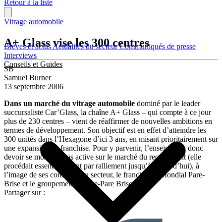
Retour à la liste
Vitrage automobile
A+ Glass vise les 300 centres
Brèves et actus
Actualités du secteur
Communiqués de presse
Interviews
Conseils et Guides
SB
Samuel Burner
13 septembre 2006
Dans un marché du vitrage automobile
dominé par le leader
succursaliste Car’Glass, la chaîne A+ Glass – qui compte à ce jour
plus de 230 centres – vient de réaffirmer de nouvelles ambitions en
termes de développement. Son objectif est en effet d’atteindre les
300 unités dans l’Hexagone d’ici 3 ans, en misant prioritairement sur
une expansion en franchise. Pour y parvenir, l’enseigne va donc
devoir se montrer plus active sur le marché du recrutement (elle
procédait essentiellement par ralliement jusqu’à aujourd’hui), à
l’image de ses confrères du secteur, le franchiseur Mondial Pare-
Brise et le groupement France-Pare Brise.
Partager sur :