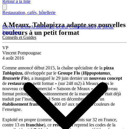
Retour à la liste
Restauration, cafés, hôtellerie
A Meaux, Tablapizza adapte ses nouvelles
Brèves et actus
Actualités du secteur
Communiqués de presse
couleurs à un petit format
Interviews
Conseils et Guides
VP
Vincent Pompougnac
4 août 2016
Comme annoncé début 2015, la chaîne spécialiste de la
pizza
Tablapizza
,
développée par le
Groupe Flo
(
Hippopotamus
,
Brasserie Flo
), a inauguré le 29 juin dernier un
nouveau concept
de
restaurant
« petit format » (sur 248 m2) à Meaux, dans le
nouveau centre commercial « Saisons de Meaux ». Ce nouveau
format prolonge le repositionnement de la marque, qui s’était déjà
traduit par l’inauguration à Sens en décembre 2015 d’un
établissement franchisé
de 400 m² aux nouvelles couleurs de
l’enseigne.
Exploité en propre (comme 19 établissements sur 32 en France,
contre 13 en
franchise
), ce
restaurant
reprend les codes de la