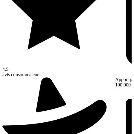
4,5
avis consommateurs
Apport pe
100 000 