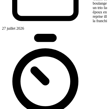
boulangeri
un trio fa
époux entre
reprise ill
la franchis
27 juillet 2026