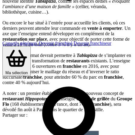
nouvelle identité
Tablapizza
, comme les espaces dédiés
« évoquant
l’ambiance d’une maison de famille »
(cellier, véranda,
bibliothèque, cuisine…).
Ou encore le bar situé à l’entrée pour accueillir les clients, où ces
derniers peuvent attendre leur commande en
vente à emporter
. Un
axe que l’enseigne entend développer en complément de la
restauration sur place
, avec pour objectif de porter cette forme de
Conseils généraux
Devenir franchisé
Devenir franchiseur
vente à 10 % du total (contre 3 % il y a un an).
Ce nouveau format devrait permettre à
Tablapizza
de s’implanter en
centre-ville par transformation de
restaurants
existants. L’enseigne
programme 4 à 6 ouvertures en
franchise
en 2016, avec pour
objectif d’optimiser le maillage du réseau et d’inverser le ratio
Ma sélection
succursale/
franchise
, pour atteindre 60 % du parc en
franchise
,
contre 40 % aujourd’hui.
A noter :
un premier établissement pilote au nouveau concept de
restaurant
Hippopotamus
, l’enseigne de
viande grillée
du
Groupe
Flo
(168 établissements en France, dont 74 en
franchise
), sera
dévoilé fin août à Paris, dans le quartier de la Bastille.
Partager sur :