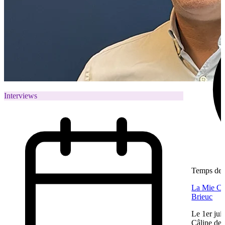
Interviews
Temps de l
La Mie Câl
Brieuc
Le 1er jui
Câline de 