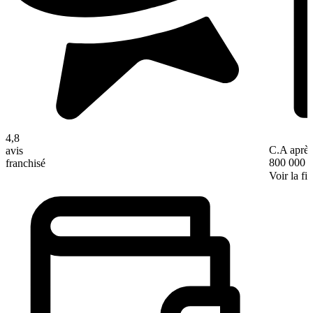
4,8
C.A après
avis
800 000 
franchisé
Voir la fi