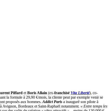
urent Piffard
et
Boris Allain
(ex-
franchisé
Vita Liberté
), co-
ant la formule à 29,90 €/mois, la cliente peut par exemple venir se
es sont proposés aux hommes.
Addict
Paris
a inauguré son pilote à
our, à Avignon, Bordeaux et Saint-Raphaël notamment
. « Entre temps les
 sur des coûts de création «
ultra attractifs »
– moins de 120 000 €