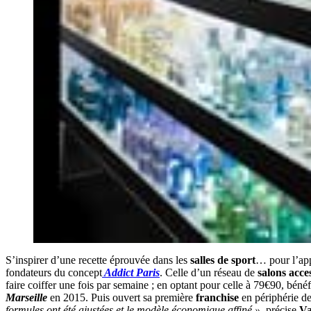
S’inspirer d’une recette éprouvée dans les
salles de sport
… pour l’app
fondateurs du concept
Addict Paris
. Celle d’un réseau de
salons acce
faire coiffer une fois par semaine ; en optant pour celle à 79€90, bén
Marseille
en 2015. Puis ouvert sa première
franchise
en périphérie d
formules ont été ajustées et le modèle économique affiné »,
précise
Va