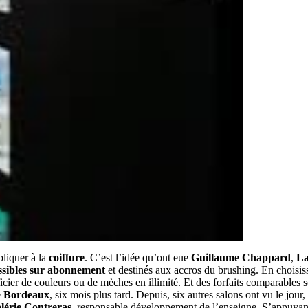
liquer à la
coiffure
. C’est l’idée qu’ont eue
Guillaume Chappard
,
La
ssibles sur abonnement
et destinés aux accros du brushing. En choisiss
éficier de couleurs ou de mèches en illimité. Et des forfaits comparabl
e
Bordeaux
, six mois plus tard. Depuis, six autres salons ont vu le j
lérie Contreras
, responsable développement de l’enseigne. S’appuyant