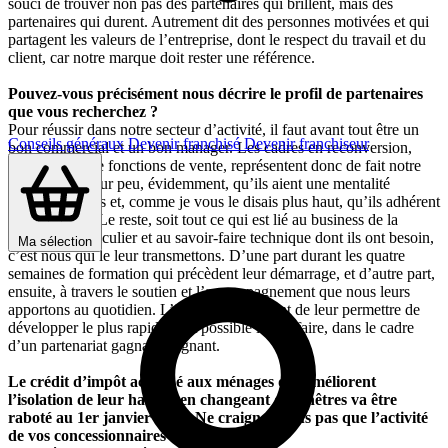
souci de trouver non pas des partenaires qui brillent, mais des
partenaires qui durent. Autrement dit des personnes motivées et qui
partagent les valeurs de l’entreprise, dont le respect du travail et du
client, car notre marque doit rester une référence.
Pouvez-vous précisément nous décrire le profil de partenaires
que vous recherchez ?
Pour réussir dans notre secteur d’activité, il faut avant tout être un
Conseils généraux
Devenir franchisé
Devenir franchiseur
bon commercial et un bon manager. Les cadres en reconversion,
surtout issus de fonctions de vente, représentent donc de fait notre
profil idéal, pour peu, évidemment, qu’ils aient une mentalité
d’entrepreneurs et, comme je vous le disais plus haut, qu’ils adhérent
à nos valeurs. Le reste, soit tout ce qui est lié au business de la
fenêtre en particulier et au savoir-faire technique dont ils ont besoin,
Ma sélection
c’est nous qui le leur transmettons. D’une part durant les quatre
semaines de formation qui précèdent leur démarrage, et d’autre part,
ensuite, à travers le soutien et l’accompagnement que nous leurs
apportons au quotidien. L’idée générale étant de leur permettre de
développer le plus rapidement possible leur affaire, dans le cadre
d’un partenariat gagnant-gagnant.
Le crédit d’impôt accordé aux ménages qui améliorent
l’isolation de leur habitat en changeant de fenêtres va être
raboté au 1er janvier 2010. Ne craignez-vous pas que l’activité
de vos concessionnaires en pâtisse ?