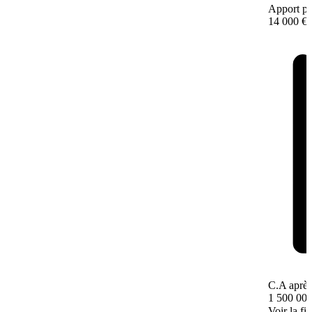
Apport pe
14 000 €
C.A après
1 500 000
Voir la fi