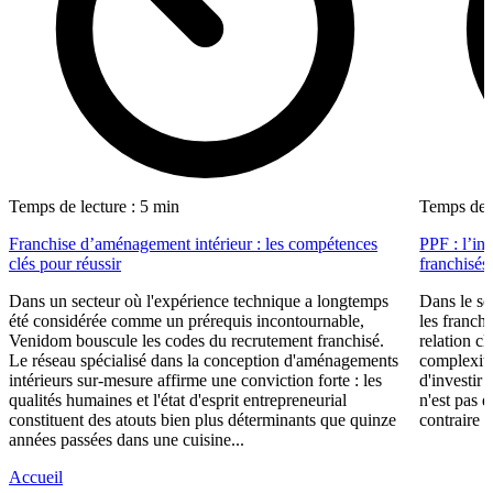
Temps de lecture : 5 min
Temps de l
Franchise d’aménagement intérieur : les compétences
PPF : l’in
clés pour réussir
franchisés
Dans un secteur où l'expérience technique a longtemps
Dans le se
été considérée comme un prérequis incontournable,
les franch
Venidom bouscule les codes du recrutement franchisé.
relation cl
Le réseau spécialisé dans la conception d'aménagements
complexité
intérieurs sur-mesure affirme une conviction forte : les
d'investir 
qualités humaines et l'état d'esprit entrepreneurial
n'est pas 
constituent des atouts bien plus déterminants que quinze
contraire d
années passées dans une cuisine...
Accueil