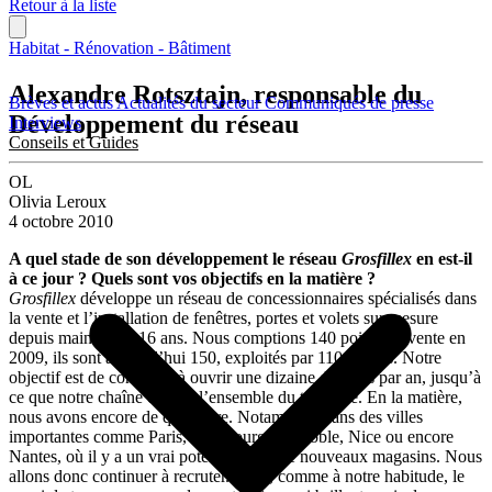
Retour à la liste
Habitat - Rénovation - Bâtiment
Alexandre Rotsztajn, responsable du
Brèves et actus
Actualités du secteur
Communiqués de presse
Développement du réseau
Interviews
Conseils et Guides
OL
Olivia Leroux
4 octobre 2010
A quel stade de son développement le réseau
Grosfillex
en est-il
à ce jour ? Quels sont vos objectifs en la matière ?
Grosfillex
développe un réseau de concessionnaires spécialisés dans
la vente et l’installation de fenêtres, portes et volets sur mesure
depuis maintenant 16 ans. Nous comptions 140 points de vente en
2009, ils sont aujourd’hui 150, exploités par 110 affiliés. Notre
objectif est de continuer à ouvrir une dizaine d’unités par an, jusqu’à
ce que notre chaîne couvre l’ensemble du territoire. En la matière,
nous avons encore de quoi faire. Notamment dans des villes
importantes comme Paris, Strasbourg, Grenoble, Nice ou encore
Nantes, où il y a un vrai potentiel pour de nouveaux magasins. Nous
allons donc continuer à recruter. Avec, comme à notre habitude, le