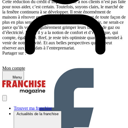
Cette réduction du crédit d’impôt accordé à nos clients n’est pas faite
pour nous aider, c’est certain. Toutefois, soyons clairs, le marché de
la fenêtre continuera à se développer. Il reste énormément de
maisons à rénover en France. Et puis, les gens sont de toute façon de
plus en plus sensibles à la notion d’économie d’énergie, ne serait-ce
parce qu’ils voient régulièrement grimper leurs factures de gaz ou
d’électricité. Enfin, il y a la notion de confort et d’esthétique, qui
compte, également. Bref, je reste très optimiste quant au potentiel à
venir de notre activité. Et aux belles perspectives qu’elle peut
réserver aux candidats à l’entreprenariat.
Partager sur :
Mon compte
Menu
Trouver ma franchise
Actualités de la franchise