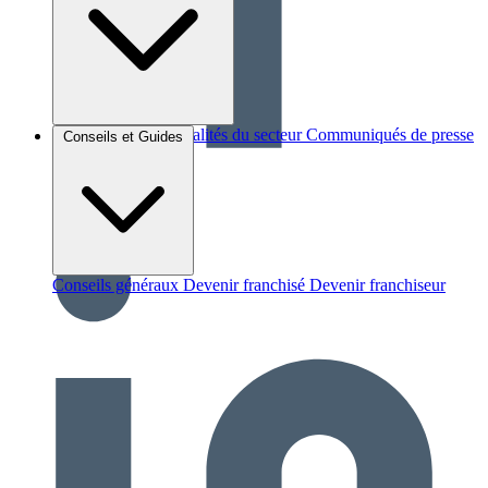
Brèves et actus
Actualités du secteur
Communiqués de presse
Conseils et Guides
Interviews
Conseils généraux
Devenir franchisé
Devenir franchiseur