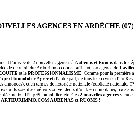
UVELLES AGENCES EN ARDÈCHE (07)
ment l’arrivée de 2 nouvelles agences à
Aubenas
et
Ruoms
dans le d
a décidé de rejoindre Arthurimmo.com en affiliant son agence de
Laville
ÉQUITÉ
et le
PROFESSIONNALISME
. Comme pour la première ag
Expert Immobilier Agréé
et d’autre part, de tous les services d’un Ré
s annonces), et en termes de notoriété nationale (publicité nationale, TV
es qu’ils soient acquéreurs ou vendeurs d’un bien immobilier, mais aussi 
, déclaration IFI, prêt immobilier, etc. Ces
2 nouvelles agences
viennen
à
ARTHURIMMO.COM AUBENAS et RUOMS !