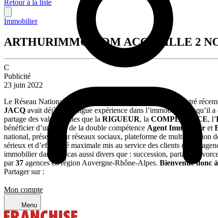
Retour à la liste
Immobilier
ARTHURIMMO.COM ACCUEILLE 2 NO
C
Publicité
23 juin 2022
Le Réseau National Immobilier
Arthurimmo.com
a enregistré récem
JACQ
avait déjà une longue expérience dans l’immobilier lorsqu’il 
partage des valeurs telles que la
RIGUEUR
, la
COMPÉTENCE
, l’
bénéficier d’une part de la double compétence
Agent Immobilier
et
national, présence sur réseaux sociaux, plateforme de multidiffusion de
sérieux et d’efficacité maximale mis au service des clients de ses agenc
immobilier dans des cas aussi divers que : succession, partage, divorce
par
37
agences en région Auvergne-Rhône-Alpes.
Bienvenue donc 
Partager sur :
Mon compte
Menu