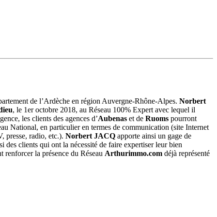
épartement de l’Ardèche en région Auvergne-Rhône-Alpes.
Norbert
dieu
, le 1er octobre 2018, au Réseau 100% Expert avec lequel il
ence, les clients des agences d’
Aubenas
et de
Ruoms
pourront
seau National, en particulier en termes de communication (site Internet
, presse, radio, etc.).
Norbert JACQ
apporte ainsi un gage de
des clients qui ont la nécessité de faire expertiser leur bien
t renforcer la présence du Réseau
Arthurimmo.com
déjà représenté