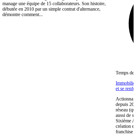
manage une équipe de 15 collaborateurs. Son histoire,
débutée en 2010 par un simple contrat d'alternance,
démontre comment...
Temps de l
Immobilier
et se renf
Actionnair
depuis 202
réseau (qu
aussi de s
Sixième A
création e
franchise 