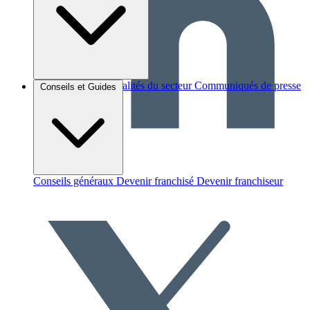
Brèves et actus
Actualités du secteur
Communiqués de presse
Conseils et Guides
Interviews
Conseils généraux
Devenir franchisé
Devenir franchiseur