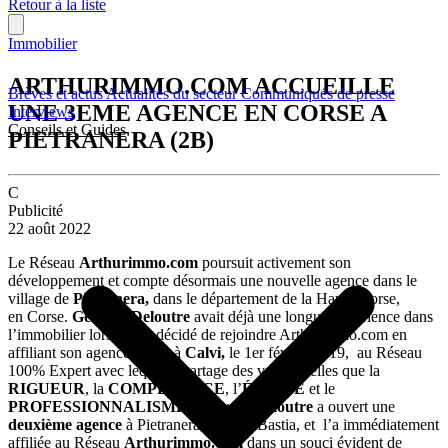
Retour à la liste
Immobilier
ARTHURIMMO.COM ACCUEILLE
Brèves et actus
Actualités du secteur
Communiqués de presse
UNE 3EME AGENCE EN CORSE A
Interviews
Conseils et Guides
PIETRANERA (2B)
C
Publicité
22 août 2022
Le Réseau
Arthurimmo.com
poursuit activement son
développement et compte désormais une nouvelle agence dans le
village de
Pietranera,
dans le département de la Haute-Corse,
en Corse.
Georges Deloutre
avait déjà une longue expérience dans
l’immobilier lorsqu’il a décidé de rejoindre Arthurimmo.com en
affiliant son agence située à
Calvi,
le 1er février 2019, au Réseau
100% Expert avec lequel il partage des valeurs telles que la
RIGUEUR
, la
COMPÉTENCE
, l’
ÉQUITÉ
et le
PROFESSIONNALISME
.
Georges Deloutre
a ouvert une
deuxième agence
à Pietranera, près de Bastia, et l’a immédiatement
affiliée au Réseau
Arthurimmo.com
dans un souci évident de