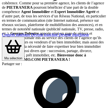
cohérence. Comme pour sa première agence, les clients de l’agence
de
PIETRANERA
pourront bénéficier d’une part de la double
compétence
Agent Immobilier
et
Expert Immobilier Agréé
et
d’autre part, de tous les services d’un Réseau National, en particulier
en termes de communication (site Internet national, présence sur
réseaux sociaux, plateforme de multidiffusion des annonces), et en
termes de notoriété nationale (publicité nationale, TV, presse, radio,
etc.).
Georges Deloutre
apporte ainsi un gage de sérieux et
Conseils généraux
Devenir franchisé
Devenir franchiseur
d’efficacité maximale mis au service des clients de l’agence qu’ils
soient acquéreurs ou vendeurs d’un bien immobilier, mais aussi des
clients qui ont la nécessité de faire expertiser leur bien immobilier
dans des cas aussi divers que : succession, partage, divorce,
déclaration IFI, prêt immobilier, etc.
Bienvenue donc à
Ma sélection
ARTHURIMMO.COM PIETRANERA !
Partager sur :