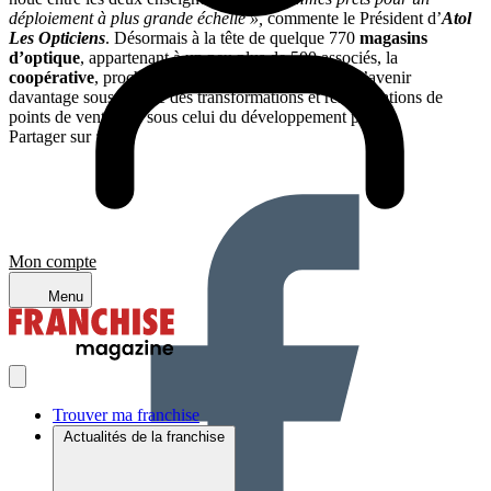
déploiement à plus grande échelle »,
commente le Président d’
Atol
Les Opticiens
. Désormais à la tête de quelque 770
magasins
d’optique
, appartenant à un peu plus de 500 associés, la
coopérative
, proche de la taille critique, envisage l’avenir
davantage sous l’angle des transformations et relocalisations de
points de vente que sous celui du développement pur.
Partager sur :
Mon compte
Menu
Trouver ma franchise
Actualités de la franchise