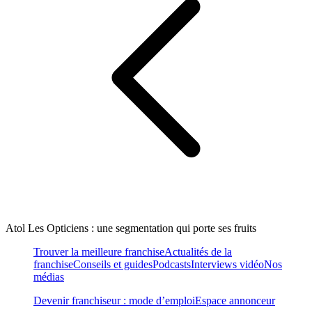
Atol Les Opticiens : une segmentation qui porte ses fruits
Trouver la meilleure franchise
Actualités de la
franchise
Conseils et guides
Podcasts
Interviews vidéo
Nos
médias
Devenir franchiseur : mode d’emploi
Espace annonceur