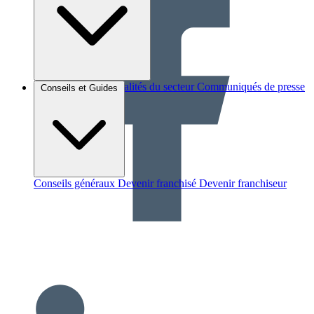
Brèves et actus
Actualités du secteur
Communiqués de presse
Conseils et Guides
Interviews
Conseils généraux
Devenir franchisé
Devenir franchiseur