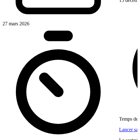
15 décemb
27 mars 2026
Temps de l
Lancer sa 