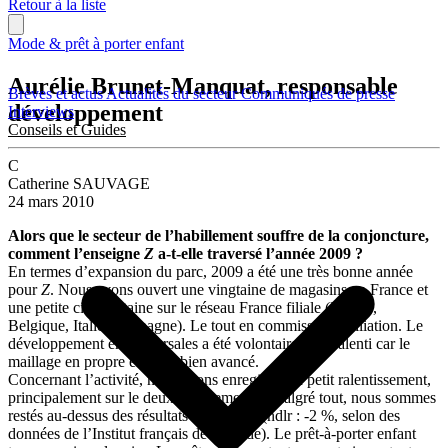
Retour à la liste
Mode & prêt à porter enfant
Aurélie Brunet-Manquat, responsable
Brèves et actus
Actualités du secteur
Communiqués de presse
développement
Interviews
Conseils et Guides
C
Catherine SAUVAGE
24 mars 2010
Alors que le secteur de l’habillement souffre de la conjoncture,
comment l’enseigne
Z
a-t-elle traversé l’année 2009 ?
En termes d’expansion du parc, 2009 a été une très bonne année
pour
Z
. Nous avons ouvert une vingtaine de magasins en France et
une petite cinquantaine sur le réseau France filiale (France,
Belgique, Italie et Espagne). Le tout en commission-affiliation. Le
développement en succursales a été volontairement ralenti car le
maillage en propre est déjà bien avancé.
Concernant l’activité, nous avons enregistré un petit ralentissement,
principalement sur le deuxième semestre. Malgré tout, nous sommes
restés au-dessus des résultats du marché (ndlr : -2 %, selon des
données de l’Institut français de la mode). Le prêt-à-porter enfant