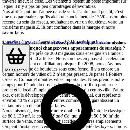
traverse mieux la crise. Les vêtements restent un poste important sur
lequel il n’y a pas ou peu d’arbitrages défavorables.
Nos affiliés ont fini l’année dans le vert. L’autre point positif, c’est
que nos partenaires, qu’ils aient une ancienneté de 15/20 ans ou plus
récente au sein du réseau, souhaitent ouvrir un deuxième, voire un
troisième magasin
Z
. Ils ont confiance dans la marque et notre
savoir-faire.
Conseils généraux
Devenir franchisé
Devenir franchiseur
Votre réseau s’est jusqu’ici assez peu développé en commission-
affiliation. Pourquoi changez-vous apparemment de stratégie ?
Le réseau compte près de 300 magasins sous enseigne en France :
250 en propre et 50 affiliées. Nous sommes en phase d’accélération
du développement en affiliation puisque, fin 2008, nous n’avions
qu’une vingtaine de boutiques sous cette forme. Il y a encore un
Ma sélection
certain nombre de villes où
Z
n’est pas présent. Je pense à Poitiers,
Orléans, Colmar et d’autres villes importantes. Nous prenons notre
temps pour l’étude du dossier, l’analyse du profil du porteur de
projet et le local d’implantation. En parallèle du centre-ville, l’autre
axe, c’est le développement en centre commercial, qui représente
environ 40 % du parc. Les centres commerciaux garantissent un
certain niveau de chiffre d’affaires.
Nous misons également sur notre double format. Outre le classique,
de 80 à 130 m², le concept
Z and Co
, qui requiert 50 à 80 m² de
surface de vente, nous permet d’accéder à d’autres emplacements.
On peut l’installer en centre-ville malgré la cherté des loyers. Il nous