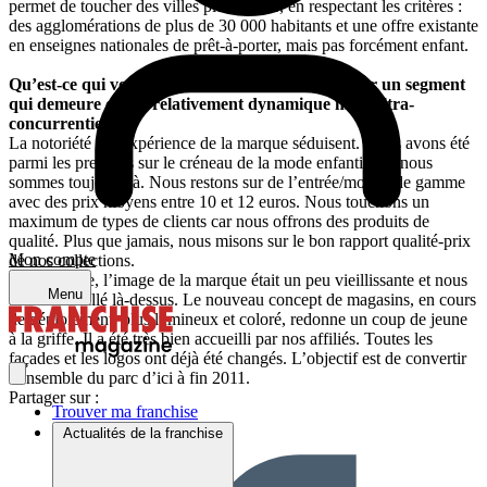
permet de toucher des villes plus petites, en respectant les critères :
des agglomérations de plus de 30 000 habitants et une offre existante
en enseignes nationales de prêt-à-porter, mais pas forcément enfant.
Qu’est-ce qui vous permet de vous différencier sur un segment
qui demeure certes relativement dynamique mais ultra-
concurrentiel ?
La notoriété et l’expérience de la marque séduisent. Nous avons été
parmi les premiers sur le créneau de la mode enfantine et nous
sommes toujours là. Nous restons sur de l’entrée/moyen de gamme
avec des prix moyens entre 10 et 12 euros. Nous touchons un
maximum de types de clients car nous offrons des produits de
qualité. Plus que jamais, nous misons sur le bon rapport qualité-prix
Mon compte
de nos collections.
En revanche, l’image de la marque était un peu vieillissante et nous
Menu
avons travaillé là-dessus. Le nouveau concept de magasins, en cours
de déploiement, plus lumineux et coloré, redonne un coup de jeune
à la griffe. Il a été très bien accueilli par nos affiliés. Toutes les
façades et les logos ont déjà été changés. L’objectif est de convertir
l’ensemble du parc d’ici à fin 2011.
Partager sur :
Trouver ma franchise
Actualités de la franchise