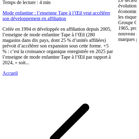
Le secteur
Temps de lecture : 4 min
évolution 
économiqu
Mode enfantine : l’enseigne Tape à l’Œil veut accélérer
les risque
son développement en affiliation
Groupe CW
1965, prop
Créée en 1994 et développée en affiliation depuis 2005,
nouveau su
l’enseigne de mode enfantine Tape à l’Œil (280
marques pr
magasins dans dix pays, dont 25 % d’unités affiliées)
prévoit d’accélérer son expansion sous cette forme. +5
% : c’est la croissance organique enregistrée en 2025 par
l’enseigne de mode enfantine Tape à l’Œil par rapport à
2024, « soit...
Accueil