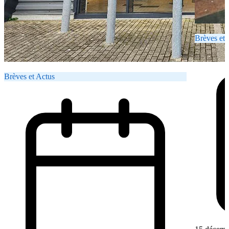
Brèves et 
Brèves et Actus