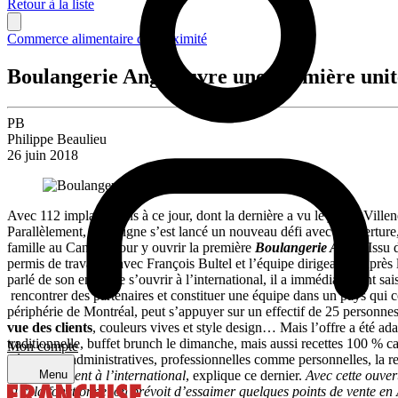
Retour à la liste
Commerce alimentaire de proximité
Boulangerie Ange ouvre une première unité
PB
Philippe Beaulieu
26 juin 2018
Avec 112 implantations à ce jour, dont la dernière a vu le jour à Vill
Parallèlement, l’enseigne s’est lancé un nouveau défi avec l‘ouverture,
famille au Canada pour y ouvrir la première
Boulangerie Ange
. Issu
permis de travailler avec François Bultel et l’équipe dirigeante. Après
parlé de son envie de s’ouvrir à l’international, il a immédiatement sais
rencontrer des partenaires et constituer une équipe dans un pays qui co
périphérie de Montréal, peut s’appuyer sur un effectif de 25 personnes
vue des clients
, couleurs vives et style design… Mais l’offre a été ad
traditionnelle, buffet brunch le dimanche, mais aussi recettes 100 % c
Mon compte
démarches administratives, professionnelles comme personnelles, la r
développement à l’international
, explique ce dernier.
Avec cette ouver
Menu
Si cela fonctionne, on prévoit d’essaimer quelques points de vente e