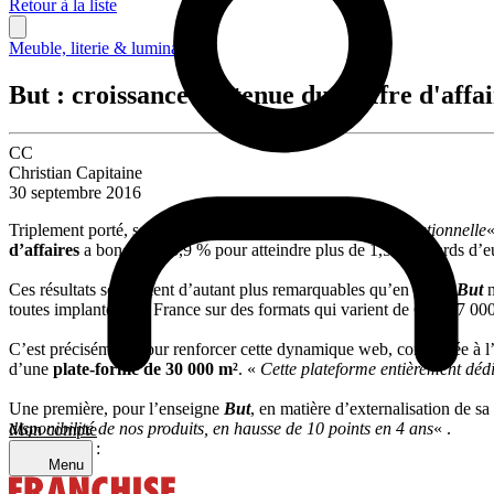
Retour à la liste
Meuble, literie & luminaire
But : croissance soutenue du chiffre d'affa
CC
Christian Capitaine
30 septembre 2016
Triplement porté, selon ses dires, par
« une excellence opérationnelle
«
d’affaires
a bondi de 13,9 % pour atteindre plus de 1,57 milliards d’
Ces résultats se révèlent d’autant plus remarquables qu’en un an
But
toutes implantées en France sur des formats qui varient de 650 à 7 00
C’est précisément pour renforcer cette dynamique web, conjuguée à l
d’une
plate-forme de 30 000 m²
. «
Cette plateforme entièrement dédi
Une première, pour l’enseigne
But
, en matière d’externalisation de sa
disponibilité de nos produits, en hausse de 10 points en 4 ans
« .
Mon compte
Partager sur :
Menu