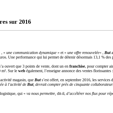
ires sur 2016
 , «
une communication dynamique
» et «
une offre renouvelée
« ,
But
euros. Une performance qui lui permet de détenir désormais 13,1 % des 
n’a ouvert que 3 points de vente, dont un en
franchise
, pour compter ain
0 m². Sur le
web
également, l’enseigne annonce des ventes florissantes 
’activité magasin, que
But
s’est offert, en septembre 2016, les services d
ée à l’activité de
But
, devrait compter près de cinquante collaborateurs
 logistique, qui «
va nous permettre,
dit-il,
d’accélérer nos flux pour ré