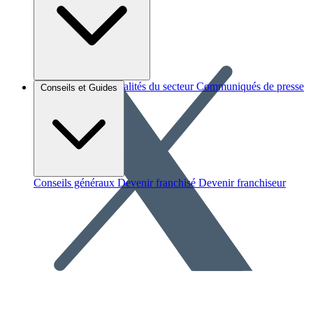
Brèves et actus
Actualités du secteur
Communiqués de presse
Conseils et Guides
Interviews
Conseils généraux
Devenir franchisé
Devenir franchiseur