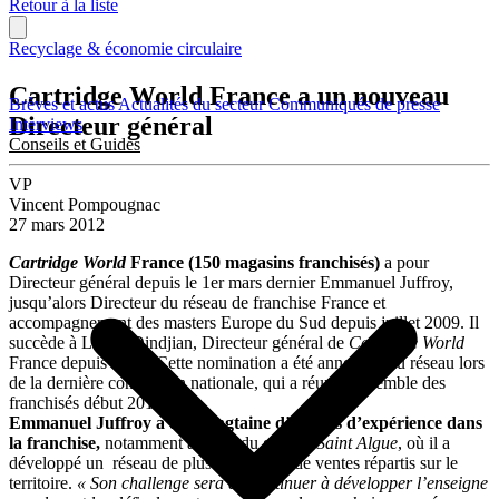
Retour à la liste
Recyclage & économie circulaire
Cartridge World France a un nouveau
Brèves et actus
Actualités du secteur
Communiqués de presse
Directeur général
Interviews
Conseils et Guides
VP
Vincent Pompougnac
27 mars 2012
Cartridge World
France (150 magasins franchisés)
a pour
Directeur général depuis le 1er mars dernier Emmanuel Juffroy,
jusqu’alors Directeur du réseau de franchise France et
accompagnement des masters Europe du Sud depuis juillet 2009. Il
succède à Lionel Dindjian, Directeur général de
Cartridge World
France depuis 2003. Cette nomination a été annoncée au réseau lors
de la dernière convention nationale, qui a réuni l’ensemble des
franchisés début 2012.
Emmanuel Juffroy a une vingtaine d’années d’expérience dans
la franchise,
notamment au sein du groupe
Saint Algue
, où il a
développé un réseau de plus 500 points de ventes répartis sur le
territoire.
« Son challenge sera de continuer à développer l’enseigne