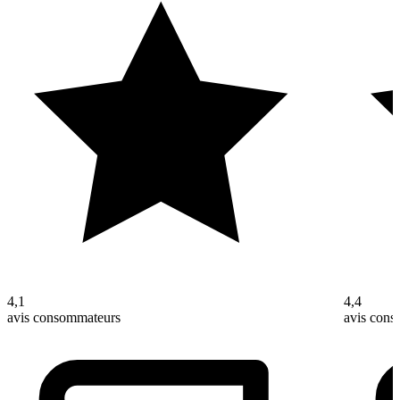
4,1
4,4
avis consommateurs
avis con