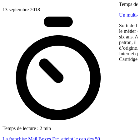
Temps de l
13 septembre 2018
Un multi-f
Sorti de 
le métier 
six ans. A
patron, il 
d’origine, 
Internet q
Cartridge 
Temps de lecture : 2 min
La franchise Mail Boxes Etc. atteint le cap des 50