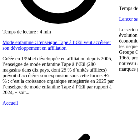
Temps de l
Lancer sa 
Le secteur
Temps de lecture : 4 min
évolution 
économiqu
Mode enfantine : l’enseigne Tape à l’Œil veut accélérer
les risque
son développement en affiliation
Groupe CW
1965, prop
Créée en 1994 et développée en affiliation depuis 2005,
nouveau su
l’enseigne de mode enfantine Tape à l’Œil (280
marques pr
magasins dans dix pays, dont 25 % d’unités affiliées)
prévoit d’accélérer son expansion sous cette forme. +5
% : c’est la croissance organique enregistrée en 2025 par
l’enseigne de mode enfantine Tape à l’Œil par rapport à
2024, « soit...
Accueil