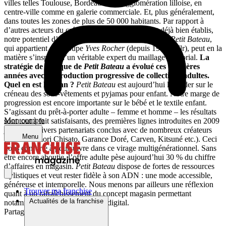
villes telles Toulouse, Bordeaux ou l’agglomération lilloise, en
centre-ville comme en galerie commerciale. Et, plus généralement,
dans toutes les zones de plus de 50 000 habitants. Par rapport à
d’autres acteurs du créneau dont les réseaux sont déjà bien établis,
notre potentiel d’implantations est encore important.
Petit Bateau
,
qui appartient au Groupe
Yves Rocher
(depuis 1988, ndlr), peut en la
matière s’inspirer d’un véritable expert du maillage territorial.
La
stratégie de marque de
Petit Bateau
a évolué ces dernières
années avec l’introduction progressive de collections adultes.
Quel en est le bilan ?
Petit Bateau
est aujourd’hui le leader sur le
créneau des sous-vêtements et pyjamas pour enfant. Notre marge de
progression est encore importante sur le bébé et le textile enfant.
S’agissant du prêt-à-porter adulte – femme et homme – les résultats
Mon compte
sont tout à fait satisfaisants, des premières lignes introduites en 2009
jusqu’aux divers partenariats conclus avec de nombreux créateurs
Menu
(ndlr : Tsumori Chisato, Garance Doré, Carven, Kitsuné etc.). Ceci
nous conforte à poursuivre dans ce virage multigénérationnel. Sans
être encore aboutie, l’offre adulte pèse aujourd’hui 30 % du chiffre
d’affaires en magasin.
Petit Bateau
dispose de fortes de ressources
stylistiques et veut rester fidèle à son ADN : une mode accessible,
généreuse et intemporelle. Nous menons par ailleurs une réflexion
Trouver ma franchise
quant à un rafraîchissement du concept magasin permettant
Actualités de la franchise
notamment d’intégrer un espace digital.
Partager sur :