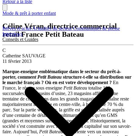
Retour à la liste
Mode & prêt à porter enfant
Céline Véran, directrice commercial
Brèves et actus
Actualités du secteur
Communiqués de presse
retail France Petit Bateau
Interviews
Conseils et Guides
C
Catherine SAUVAGE
11 février 2013
Marque-enseigne emblématique dans le secteur du prêt-à-
porter, comme
nt Petit Bateau
structure-t-elle sa distribution sur
le marché français ? Où en est votre développement ?
En
France, le réseau sous enseigne
Petit Bateau
totalise 106
succursales, 12 magasins d’usine, 23 magasins affiliés et une
trentaine de concessions dans les grands magasins. La chaîne reste
majoritairement implantée en centre-ville, à hauteur de 70 % du
parc. Sur la partie wholesale, la griffe est commercialisée auprès
d’une centaine de détaillants multimarques ainsi qu’en GMS
(grandes et moyennes surfaces) type Auchan. Historiquement, la
société s’est construite avec l’industrie et a capitalisé sur son savoir-
faire. Aujourd’hui,
Petit Bateau
se réoriente vers un nouveau