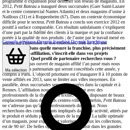
programme d’expansion pour densifier son réseau de magasins. En
2012,
Petit Bateau
a inauguré deux succursales (Gare Saint-Lazare
et le centre commercial Nantes Atlantis) et deux magasins d’usine à
Nailloux (31) et à Roppenheim (67). Dans un contexte économique
difficile pour le secteur,
Petit Bateau
a conclu son exercice 2012 en
positif à surface comparable. Ces résultats satisfaisants s’expliquent
d’une part par la fidélité des clients à la marque et par la confiance
portée à la qualité de nos produits ; de l’autre par le travail mené en
Conseils généraux
Devenir franchisé
Devenir franchiseur
interne sur l’ensemble de nos collections, fruit de 120 ans
d’expérience.
Dans quelle mesure la franchise, plus précisément
la commission-affiliation, s’inscrit-elle dans vos projets
d’expansion ? Quel profil de partenaire recherchez-vous ?
Nous n’avons pas ouvert de magasin affilié l’an passé mais nous
avons établi des partenariats qui seront concrétisés cette année, y
Ma sélection
compris à Paris. L’objectif prioritaire est d’inaugurer 8 à 10 points de
vente affiliés en 2013, sans se limiter aux villes moyennes. En
parallèle, deux succursales seront inaugurées dans la capitale et à
Rennes. L’affiliation nous permet de travailler avec des
professionnels de la distribution textile, certains disposant de beaux
emplacements dans de grands centres-villes. Toutefois,
Petit Bateau
ne s’adresse pas qu’à des professionnels du secteur. Nous
recherchons des commerçants impliqués dans leur activité, attirés par
le produit et séduits par les valeurs de la marque. La taille optimale
d’un magasin, pour exploiter et valoriser au mieux les collections,
est de 90 m². De belles opportunités sont à saisir dans les grandes