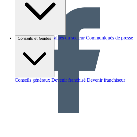
Brèves et actus
Actualités du secteur
Communiqués de presse
Conseils et Guides
Interviews
Conseils généraux
Devenir franchisé
Devenir franchiseur