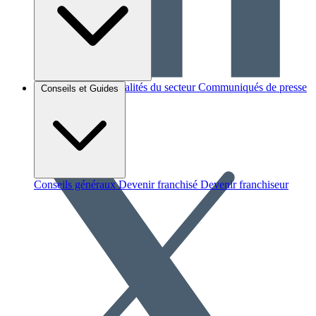
Brèves et actus
Actualités du secteur
Communiqués de presse
Conseils et Guides
Interviews
Conseils généraux
Devenir franchisé
Devenir franchiseur