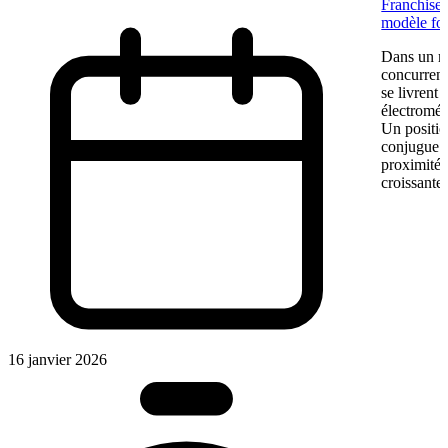
Franchise 
modèle fon
Dans un ma
concurrent
se livrent
électromén
Un positio
conjugue pr
proximité.
croissante.
16 janvier 2026