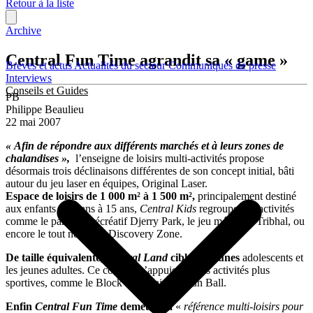
Retour à la liste
Archive
Central Fun Time agrandit sa « game »
Brèves et actus
Actualités du secteur
Communiqués de presse
Interviews
Conseils et Guides
PB
Philippe Beaulieu
22 mai 2007
« Afin de répondre aux différents marchés et à leurs zones de
chalandises »,
l’enseigne de loisirs multi-activités propose
désormais trois déclinaisons différentes de son concept initial, bâti
autour du jeu laser en équipes, Original Laser.
Espace de loisirs de 1 000 m² à 1 500 m²,
principalement destiné
aux enfants de 2 ans à 15 ans,
Central Kids
regroupe des activités
comme le parcours récréatif Djerry Park, le jeu médiéval Tribhal, ou
encore le tout nouveau Discovery Zone.
De taille équivalente,
Central Land
cible les jeunes
adolescents et
les jeunes adultes. Ce concept s’appuie sur des activités plus
sportives, comme le Block Mountain, le Run Ball.
Enfin
Central Fun Time
demeure la
«
référence multi-loisirs pour