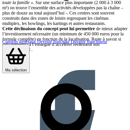
toute la famille ».
Sur une surface plus importante (2 000 à 3 000
m²) on trouve l’ensemble des activités développées pas la chaîne –
plus de douze au total aujourd’hui -. Ces centres sont souvent
construits dans des zones de loisirs regroupant les cinémas
multiplex, les bowlings, les kartings et autres restaurants.
Cette déclinaison du concept peut lui permettre
de mieux adapter
l’investissement nécessaire (un minimum de 450 000 euros pour la
formule complète) en fonction de la localisation. Reste à savoir si
Conseils généraux
Devenir franchisé
Devenir franchiseur
cela permettra à l’ensiegne d’accélérer réellement son
développement .
Partager sur :
Ma sélection