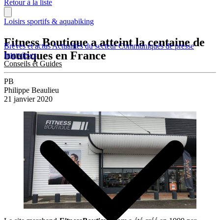
Retour à la liste
Loisirs sportifs & aquabiking
Fitness Boutique a atteint la centaine de
Brèves et actus
Actualités du secteur
Communiqués de presse
boutiques en France
Interviews
Conseils et Guides
PB
Philippe Beaulieu
21 janvier 2020