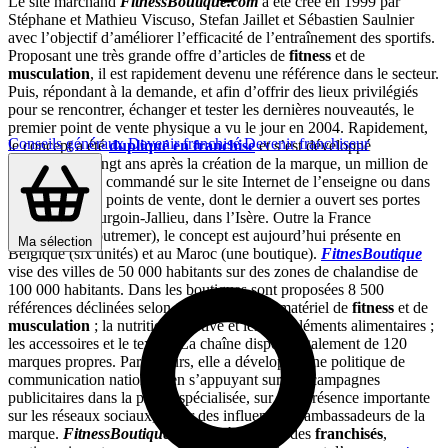
Le site marchand
FitnessBoutique.com
a été créé en 1999 par
Stéphane et Mathieu Viscuso, Stefan Jaillet et Sébastien Saulnier
avec l’objectif d’améliorer l’efficacité de l’entraînement des sportifs.
Proposant une très grande offre d’articles de
fitness
et de
musculation
, il est rapidement devenu une référence dans le secteur.
Puis, répondant à la demande, et afin d’offrir des lieux privilégiés
pour se rencontrer, échanger et tester les dernières nouveautés, le
premier point de vente physique a vu le jour en 2004. Rapidement,
Conseils généraux
Devenir franchisé
Devenir franchiseur
le concept a été
dupliqué en franchise
et s’est développé
rapidement. Vingt ans après la création de la marque, un million de
clients ont déjà commandé sur le site Internet de l’enseigne ou dans
l’un de ses 110 points de vente, dont le dernier a ouvert ses portes
fin 2019, à Bourgoin-Jallieu, dans l’Isère. Outre la France
(métropole et outremer), le concept est aujourd’hui présente en
Ma sélection
Belgique (six unités) et au Maroc (une boutique).
FitnesBoutique
vise des villes de 50 000 habitants sur des zones de chalandise de
100 000 habitants. Dans les boutiques sont proposées 8 500
références déclinées selon trois univers : le matériel de
fitness
et de
musculation
; la nutrition sportive et les compléments alimentaires ;
les accessoires et le textile. La chaîne dispose également de 120
marques propres. Par ailleurs, elle a développé une politique de
communication nationale en s’appuyant sur des campagnes
publicitaires dans la presse spécialisée, sur une présence importante
sur les réseaux sociaux, et sur des influenceurs ambassadeurs de la
marque.
FitnessBoutique
cherche à recruter des
franchisés
,