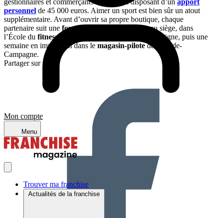
gestionnaires et commerçants à la fois, et disposant d’un
apport
personnel
de 45 000 euros. Aimer un sport est bien sûr un atout
supplémentaire. Avant d’ouvrir sa propre boutique, chaque
partenaire suit une
formation
de trois semaines au siège, dans
l’École du
fitness
et de la nutrition sportive de l’enseigne, puis une
semaine en immersion dans le
magasin-pilote
de Plan-de-
Campagne.
Partager sur :
Mon compte
Menu
Trouver ma franchise
Actualités de la franchise