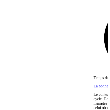
Temps de l
La bonne f
Le context
cycle. Dep
ménages se
celui obse