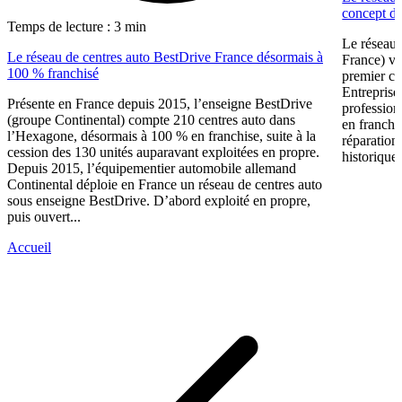
concept dé
Temps de lecture : 3 min
Le réseau 
Le réseau de centres auto BestDrive France désormais à
France) vi
100 % franchisé
premier ce
Entreprise
Présente en France depuis 2015, l’enseigne BestDrive
profession
(groupe Continental) compte 210 centres auto dans
en franchi
l’Hexagone, désormais à 100 % en franchise, suite à la
réparation
cession des 130 unités auparavant exploitées en propre.
historique 
Depuis 2015, l’équipementier automobile allemand
Continental déploie en France un réseau de centres auto
sous enseigne BestDrive. D’abord exploité en propre,
puis ouvert...
Accueil