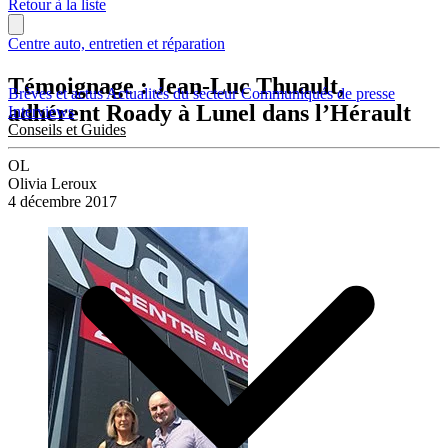
Retour à la liste
Centre auto, entretien et réparation
Témoignage : Jean-Luc Thuault,
Brèves et actus
Actualités du secteur
Communiqués de presse
adhérent Roady à Lunel dans l’Hérault
Interviews
Conseils et Guides
OL
Olivia Leroux
4 décembre 2017