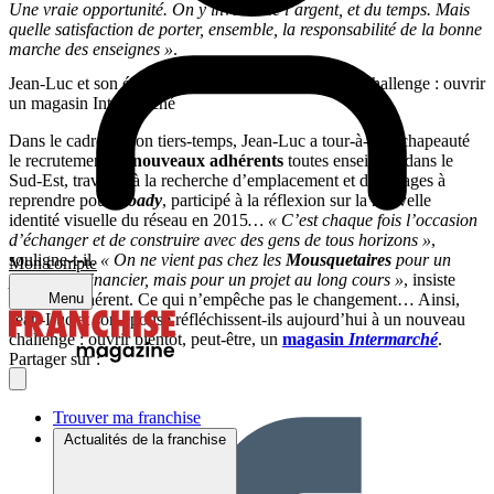
Une vraie opportunité. On y investit de l’argent, et du temps. Mais
quelle satisfaction de porter, ensemble, la responsabilité de la bonne
marche des enseignes »
.
Jean-Luc et son épouse réfléchissent à un nouveau challenge : ouvrir
un magasin Intermarché
Dans le cadre de son tiers-temps, Jean-Luc a tour-à-tour chapeauté
le recrutement de
nouveaux adhérents
toutes enseignes dans le
Sud-Est, travaillé à la recherche d’emplacement et de garages à
reprendre pour
Roady
, participé à la réflexion sur la nouvelle
identité visuelle du réseau en 2015
… « C’est chaque fois l’occasion
d’échanger et de construire avec des gens de tous horizons »
,
souligne-t-il.
« On ne vient pas chez les
Mousquetaires
pour un
Mon compte
placement financier, mais pour un projet au long cours »
, insiste
Menu
encore l’adhérent. Ce qui n’empêche pas le changement… Ainsi,
Jean-Luc et son épouse réfléchissent-ils aujourd’hui à un nouveau
challenge : ouvrir bientôt, peut-être, un
magasin
Intermarché
.
Partager sur :
Trouver ma franchise
Actualités de la franchise