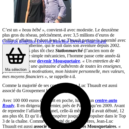
C’est un
« beau bébé »
, convient-il avec modestie. Le deuxième
plus gros du réseau, précisément, avec 3,5 millions d’euros de
chiffre d’affaires. Et dont Jean-Luc Thuault partage la paternité avec
Conseils généraux
Devenir franchisé
Devenir franchiseur
son épouse, Catherine, qui le suit dans son aventure depuis 2002.
Arrivé cinq ans plus tôt chez
Stationmarché
(l’ancien nom de
Roady
) comme simple mécanicien, l’homme passe cette année-là
son agrément pour
devenir Mousquetaire
.
« Un entretien de 40
minutes devant une quinzaine d’adhérents de toutes les enseignes,
Ma sélection
portant sur mes motivations, mon histoire personnelle, mes valeurs,
mes moyens financiers »
, se rappelle-t-il.
Comme la majorité de ses confrères, Jean-Luc Thuault est aussi
associé du Groupement Les Mousquetaires
Avec 100 000 euros d’apport en poche, lui vise un
centre-auto
Roady
. Il en dirigera un premier, près de Pau, jusqu’en 2009. Avant
de reprendre l’affaire de Lunel, celle-là même où il avait débuté, 12
ans plus tôt. Et qu’il a fait prospérer jusqu’à la propulser dans le Top
3 de la chaîne. Comme la majorité de ses confrères, Jean-Luc
Thuault est aussi
associé du groupement Les Mousquetaires
.
«