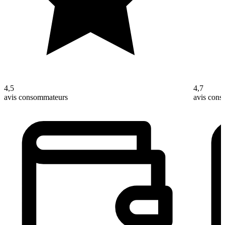
4,5
4,7
avis consommateurs
avis con