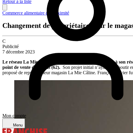
Retour à la liste
Commerce alimentaire de proximité
Changement de propriétaire pour le magas
C
Publicité
7 décembre 2023
Le réseau La Mie Câline poursuit son expansion. Grâce à son rése
point de vente de Calais (62).
Son projet initial n’ayant pu aboutir 
proposé de reprendre leur magasin La Mie Câline. François-Xavier fu
Mon compte
Menu