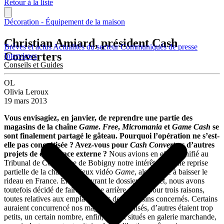
Retour à la liste
Décoration - Équipement de la maison
Christian Amiard, président Cash
Brèves et actus
Actualités du secteur
Communiqués de presse
Converters
Interviews
Conseils et Guides
OL
Olivia Leroux
19 mars 2013
Vous envisagiez, en janvier, de reprendre une partie des
magasins de la chaîne
Game
.
Free
,
Micromania
et
Game Cash
se
sont finalement partagé le gâteau. Pourquoi l’opération ne s’est-
elle pas concrétisée ? Avez-vous pour
Cash Converters
d’autres
projets de croissance externe ?
Nous avions en effet signifié au
Tribunal de Commerce de Bobigny notre intérêt pour une reprise
partielle de la chaîne de jeux vidéo
Game
, alors prête à baisser le
rideau en France. En découvrant le dossier complet, nous avons
toutefois décidé de faire marche arrière. Ceci, pour trois raisons,
toutes relatives aux emplacements des magasins concernés. Certains
auraient concurrencé nos magasins franchisés, d’autres étaient trop
petits, un certain nombre, enfin, étaient situés en galerie marchande,