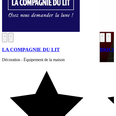
LA COMPAGNIE DU LIT
BRIC
Décoration - Équipement de la maison
Décoratio