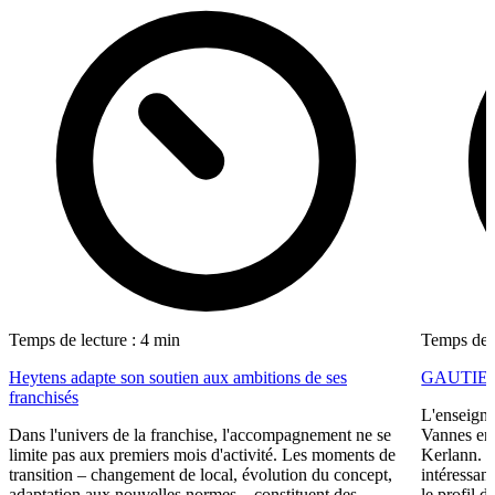
Temps de lecture : 4 min
Temps de l
Heytens adapte son soutien aux ambitions de ses
GAUTIER i
franchisés
L'enseigne
Dans l'univers de la franchise, l'accompagnement ne se
Vannes en 
limite pas aux premiers mois d'activité. Les moments de
Kerlann. C
transition – changement de local, évolution du concept,
intéressant
adaptation aux nouvelles normes – constituent des
le profil 