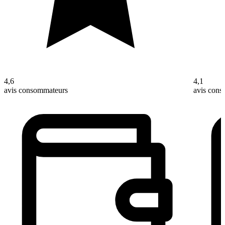
4,6
4,1
avis consommateurs
avis con