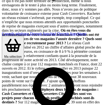
ce qui n’est pas notre territoire de prédilection, même si nous
envisageons de le tester à plus ou moins long terme. Finalement,
donc, nous n’y sommes pas allés. Nous n’avons pas de politique
volontariste de croissance externe pour
Cash Converters
. Racheter
un réseau existant s’avérerait, par exemple, trop compliqué. Ce qui
n’empêche que nous restons attentifs aux opportunités ponctuelles
de reprise de magasins exerçant sous d’autres enseignes, notamment
dans les secteurs malmenés par la crise.
Où en êtes-vous du
Conseils généraux
Devenir franchisé
Devenir franchiseur
développement de votre réseau de franchises ? Quelles ont été
les performances de vos magasins l’année dernière ? Quels sont
vos objectifs de recrutement pour 2013 ?
Le réseau
Cash
Converters
a réalisé en 2012 un chiffre d’affaires global proche des
100 millions d’euros, en croissance de 8 à 9 % à périmètre constant
et nous sommes relativement confiants quant à la poursuite de la
Ma sélection
progression de notre activité en 2013. Côté développement, notre
chaîne compte à ce jour 112 magasins franchisés en France, dont 22
ouverts en 2012. Et le rythme va s’intensifier en 2013 puisque 22
inaugurations sont d’ores-et-déjà programmées pour les semaines à
venir, sachant que nous prévoyons de créer en tout 38 nouveaux
points de vente sur l’exercice. J’ajoute que nous étoffons
parallèlement nos équipes avec 2 animateurs qui vont nous rejoindre
très prochainement.
Vous déployez deux formats de magasins :
Cash Converters
et
Cash Converters City
. Quelles sont vos
projets pour chacun et à quels profils de franchisés sont-ils
destinés ?
Sur 112 magasins ouverts à ce jour, 39 sont en effet des