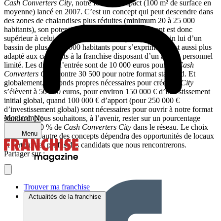
Cash Converters City
, notre format compact (100 m² de surface en
moyenne) lancé en 2007. C’est un concept qui peut descendre dans
des zones de chalandises plus réduites (minimum 20 à 25 000
habitants), son potentiel en terme de développement est donc
supérieur à celui de notre format classique, qui a besoin lui d’un
bassin de plus de 50 000 habitants pour s’exprimer. Il est aussi plus
adapté aux candidats à la franchise disposant d’un apport personnel
limité. Les droits d’entrée sont de 10 000 euros pour un
Cash
Converters City
, contre 30 500 pour notre format standard. Et
globalement, les fonds propres nécessaires pour créer un
City
s’élèvent à 50 000 euros, pour environ 150 000 € d’investissement
initial global, quand 100 000 € d’apport (pour 250 000 €
d’investissement global) sont nécessaires pour ouvrir à notre format
Mon compte
standard. Nous souhaitons, à l’avenir, rester sur un pourcentage
d’environ 40 % de
Cash Converters City
dans le réseau. Le choix
Menu
de l’un ou l’autre des concepts dépendra des opportunités de locaux
et surtout des profils des candidats que nous rencontrerons.
Partager sur :
Trouver ma franchise
Actualités de la franchise