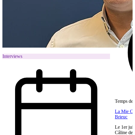
Interviews
Temps de l
La Mie Câl
Brieuc
Le 1er jui
Câline de 