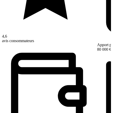
4,6
avis consommateurs
Apport pe
80 000 €