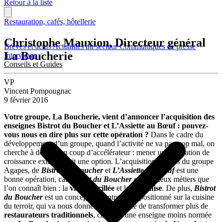
Retour à la liste
Restauration, cafés, hôtellerie
Christophe Mauxion, Directeur général
Brèves et actus
Actualités du secteur
Communiqués de presse
La Boucherie
Interviews
Conseils et Guides
VP
Vincent Pompougnac
9 février 2016
Votre groupe, La Boucherie, vient d’annoncer l’acquisition des
enseignes Bistrot du Boucher et L’Assiette au Bœuf : pouvez-
vous nous en dire plus sur cette opération ?
Dans le cadre du
développement d’un groupe, quand l’activité ne va pas trop mal, on
cherche à donner un coup d’accélérateur : mener une opération de
croissance externe était une option. L’acquisition, auprès du groupe
Agapes, de
Bistrot du Boucher
et
L’Assiette au Bœuf
est une
bonne opération, car
Bistrot du Boucher
exerce deux métiers que
l’on connaît bien : la
viande grillée
et la
franchise
. De plus,
Bistrot
du Boucher
est un concept de centre-ville, positionné sur la cuisine
du terroir, qui va nous donner la possibilité de transformer plus de
restaurateurs traditionnels
, car c’est une enseigne moins normée