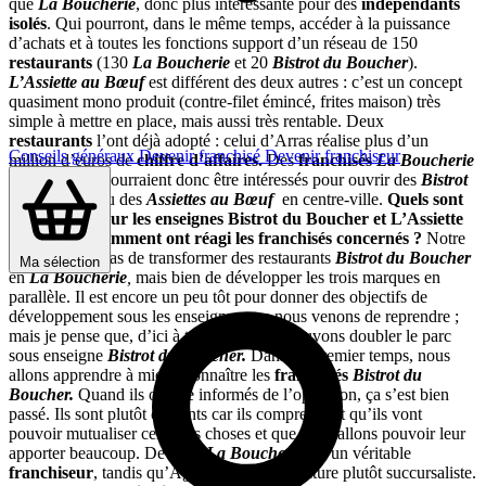
que
La Boucherie
, donc plus intéressante pour des
indépendants
isolés
. Qui pourront, dans le même temps, accéder à la puissance
d’achats et à toutes les fonctions support d’un réseau de 150
restaurants
(130
La Boucherie
et 20
Bistrot du Boucher
).
L’Assiette au Bœuf
est différent des deux autres : c’est un concept
quasiment mono produit (contre-filet émincé, frites maison) très
simple à mettre en place, mais aussi très rentable. Deux
restaurants
l’ont déjà adopté : celui d’Arras réalise plus d’un
Conseils généraux
Devenir franchisé
Devenir franchiseur
million d’euros de
chiffre d’affaires.
Des
franchisés
La Boucherie
en périphérie pourraient donc être intéressés pour ouvrir des
Bistrot
du Boucher
ou des
Assiettes au Bœuf
en centre-ville.
Quels sont
vos projets pour les enseignes Bistrot du Boucher et L’Assiette
au Bœuf ? Comment ont réagi les franchisés concernés ?
Notre
volonté n’est pas de transformer des restaurants
Bistrot du Boucher
Ma sélection
en
La Boucherie
,
mais bien de développer les trois marques en
parallèle. Il est encore un peu tôt pour donner des objectifs de
développement sous les enseignes que nous venons de reprendre ;
mais je pense que, d’ici à trois ans, nous pouvons doubler le parc
sous enseigne
Bistrot du Boucher.
Dans un premier temps, nous
allons apprendre à mieux connaître les
franchisés
Bistrot du
Boucher.
Quand ils ont été informés de l’opération, ça s’est bien
passé. Ils sont plutôt contents car ils comprennent qu’ils vont
pouvoir mutualiser certaines choses et que nous allons pouvoir leur
apporter beaucoup. De plus,
La Boucherie
est un véritable
franchiseur
, tandis qu’Agapes avait une culture plutôt succursaliste.