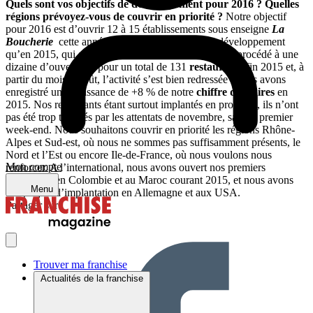
Quels sont vos objectifs de développement pour 2016 ? Quelles
régions prévoyez-vous de couvrir en priorité ?
Notre objectif
pour 2016 est d’ouvrir 12 à 15 établissements sous enseigne
La
Boucherie
cette année, soit le même rythme de développement
qu’en 2015, qui a été une bonne année : nous avons procédé à une
dizaine d’ouvertures pour un total de 131
restaurants
fin 2015 et, à
partir du mois d’août, l’activité s’est bien redressée : nous avons
enregistré une croissance de +8 % de notre
chiffre d’affaires
en
2015. Nos restaurants étant surtout implantés en province, ils n’ont
pas été trop touchés par les attentats de novembre, sauf le premier
week-end. Nous souhaitons couvrir en priorité les régions Rhône-
Alpes et Sud-est, où nous ne sommes pas suffisamment présents, le
Nord et l’Est ou encore Ile-de-France, où nous voulons nous
Mon compte
renforcer. A l’international, nous avons ouvert nos premiers
restaurants en Colombie et au Maroc courant 2015, et nous avons
Menu
des projets d’implantation en Allemagne et aux USA.
Partager sur :
Trouver ma franchise
Actualités de la franchise