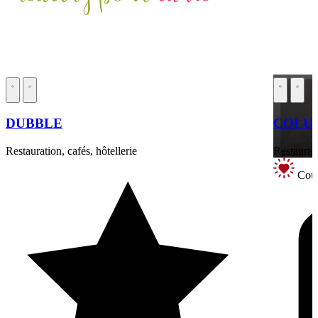
DUBBLE
COLUM
Restauration, cafés, hôtellerie
Restaurati
Coup