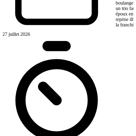
boulangeri
un trio fa
époux entre
reprise ill
la franchis
27 juillet 2026