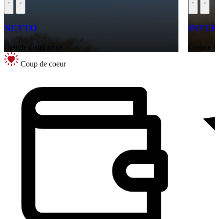
NETTO
INTE
Grande distribution
Grande di
Coup de coeur