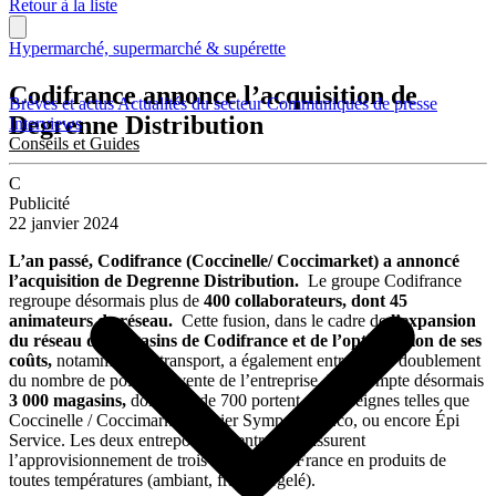
Retour à la liste
Hypermarché, supermarché & supérette
Codifrance annonce l’acquisition de
Brèves et actus
Actualités du secteur
Communiqués de presse
Degrenne Distribution
Interviews
Conseils et Guides
C
Publicité
22 janvier 2024
L’an passé, Codifrance (Coccinelle/ Coccimarket) a annoncé
l’acquisition de Degrenne Distribution.
Le groupe Codifrance
regroupe désormais plus de
400 collaborateurs, dont 45
animateurs de réseau.
Cette fusion, dans le cadre de
l’expansion
du réseau de magasins de Codifrance et de l’optimisation de ses
coûts,
notamment en transport, a également entraîné un doublement
du nombre de points de vente de l’entreprise. Elle compte désormais
3 000 magasins,
dont plus de 700 portent des enseignes telles que
Coccinelle / Coccimarket, Panier Sympa, VivÉco, ou encore Épi
Service. Les deux entrepôts de l’entreprise assurent
l’approvisionnement de trois quarts de la France en produits de
toutes températures (ambiant, frais, surgelé).