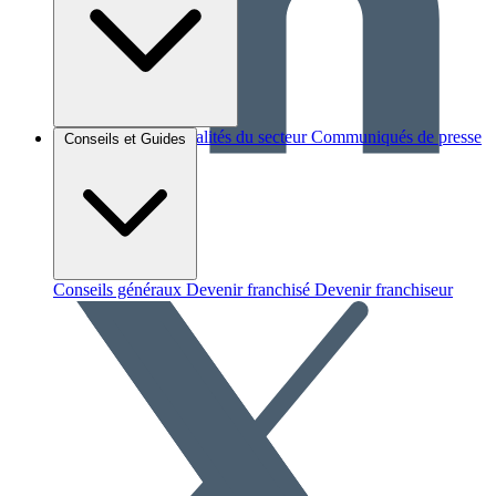
Brèves et actus
Actualités du secteur
Communiqués de presse
Conseils et Guides
Interviews
Conseils généraux
Devenir franchisé
Devenir franchiseur