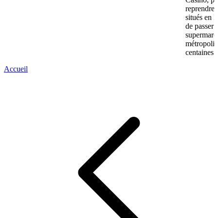
reprendre
situés en 
de passer 
supermarc
métropolit
centaines 
Accueil