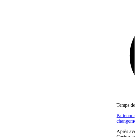
Temps de l
Partenaria
changemen
Après avoi
Casino, pu