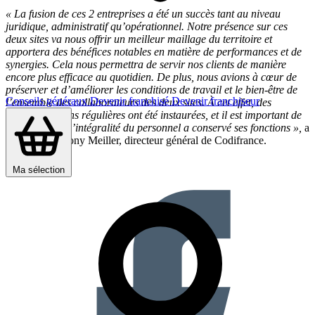
« La fusion de ces 2 entreprises a été un succès tant au niveau
juridique, administratif qu’opérationnel. Notre présence sur ces
deux sites va nous offrir un meilleur maillage du territoire et
apportera des bénéfices notables en matière de performances et de
synergies. Cela nous permettra de servir nos clients de manière
encore plus efficace au quotidien.
De plus, nous avions à cœur de
préserver et d’améliorer les conditions de travail et le bien-être de
Conseils généraux
Devenir franchisé
Devenir franchiseur
l’ensemble des collaborateurs des deux sites. À cet effet, des
communications régulières ont été instaurées, et il est important de
souligner que l’intégralité du personnel a conservé ses fonctions »,
a
expliqué Anthony Meiller, directeur général de Codifrance.
Partager sur :
Ma sélection