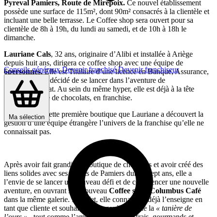
Pyreval Pamiers, Route de Mirepoix.
Ce nouvel établissement
possède une surface de 115m², dont 90m² consacrés à la clientèle et
incluant une belle terrasse. Le Coffee shop sera ouvert pour sa
clientèle de 8h à 19h, du lundi au samedi, et de 10h à 18h le
dimanche.
Lauriane Cals
, 32 ans, originaire d’Alibi et installée à Ariège
depuis huit ans, dirigera ce coffee shop avec une équipe de
Conseils généraux
Devenir franchisé
Devenir franchiseur
6personnes.
Elle est Titulaire d’une licence en Banque, Assurance,
Finance, elle a décidé de se lancer dans l’aventure de
l’entrepreneuriat. Au sein du même hyper, elle est déjà à la tête
d’une boutique de chocolats, en franchise.
C’est grâce à cette première boutique que Lauriane a découvert la
Ma sélection
gestion d’une équipe étrangère l’univers de la franchise qu’elle ne
connaissait pas.
Après avoir fait grandir sa boutique de chocolats et avoir créé des
liens solides avec ses clients de Pamiers durant sept ans, elle a
l’envie de se lancer un nouveau défi et de commencer une nouvelle
aventure, en ouvrant son nouveau
Coffee shop Columbus Café
dans la même galerie. En effet, elle connaissait déjà l’enseigne en
tant que cliente et souhaitait partager l’esprit de la
« tanière de
l’ours »
, tout comme l’amour des produits frais, gourmands et