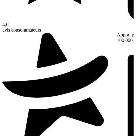
4,6
avis consommateurs
Apport pe
100 000 