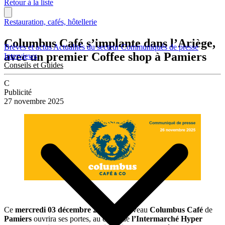
Retour à la liste
Restauration, cafés, hôtellerie
Columbus Café s’implante dans l’Ariège,
Brèves et actus
Actualités du secteur
Communiqués de presse
avec un premier Coffee shop à Pamiers
Interviews
Conseils et Guides
C
Publicité
27 novembre 2025
Ce
mercredi 03 décembre 2025
, le nouveau
Columbus Café
de
Pamiers
ouvrira ses portes, au coeur de
l’Intermarché Hyper