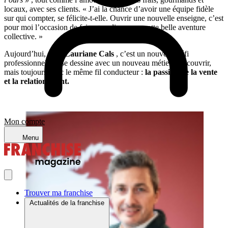
locaux, avec ses clients. « J’ai la chance d’avoir une équipe fidèle
sur qui compter, se félicite-t-elle. Ouvrir une nouvelle enseigne, c’est
pour moi l’occasion de faire grandir encore cette belle aventure
collective. »
Aujourd’hui, pour
Lauriane Cals
, c’est un nouveau défi
professionnel qui se dessine avec un nouveau métier à découvrir,
mais toujours avec le même fil conducteur :
la passion de la vente
et la relation client.
Mon compte
Menu
Trouver ma franchise
Actualités de la franchise