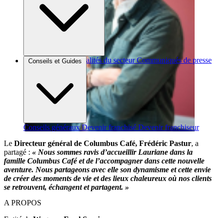
Brèves et actus
Actualités du secteur
Communiqués de presse
Conseils et Guides
Interviews
Conseils généraux
Devenir franchisé
Devenir franchiseur
Le
Directeur général de Columbus Café, Frédéric Pastur
, a
partagé :
« Nous sommes ravis d’accueillir Lauriane dans la
famille Columbus Café et de l’accompagner dans cette nouvelle
aventure. Nous partageons avec elle son dynamisme et cette envie
de créer des moments de vie et des lieux chaleureux où nos clients
se retrouvent, échangent et partagent. »
A PROPOS