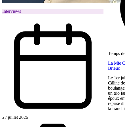
Interviews
Temps de l
La Mie Câl
Brieuc
Le 1er jui
Câline de 
boulangeri
un trio fa
époux entre
reprise ill
la franchis
27 juillet 2026