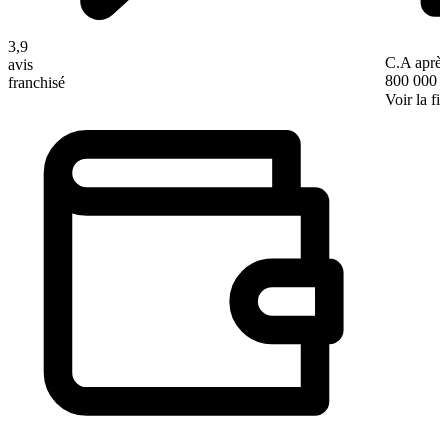
3,9
C.A après
avis
800 000 
franchisé
Voir la fi