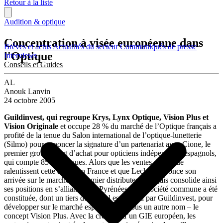
Retour à la liste
Audition & optique
Concentration à visée européenne dans
Brèves et actus
Actualités du secteur
Communiqués de presse
l'Optique
Interviews
Conseils et Guides
AL
Anouk Lanvin
24 octobre 2005
Guildinvest, qui regroupe Krys, Lynx Optique, Vision Plus et
Vision Originale
et occupe 28 % du marché de l’Optique français a
profité de la tenue du Salon international de l’optique-lunetterie
(Silmo) pour annoncer la signature d’un partenariat avec Cione, le
premier groupement d’achat pour opticiens indépendants espagnols,
qui compte 850 boutiques. Alors que les ventes d’optique
ralentissent cette année en France et que Leclerc annonce son
arrivée sur le marché, le premier distributeur français consolide ainsi
ses positions en s’alliant outre Pyrénées. Une société commune a été
constituée, dont un tiers du capital est détenu par Guildinvest, pour
développer sur le marché espagnol – et sous un autre nom – le
concept Vision Plus. Avec la création d’un GIE européen, les