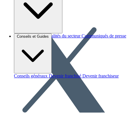
Brèves et actus
Actualités du secteur
Communiqués de presse
Conseils et Guides
Interviews
Conseils généraux
Devenir franchisé
Devenir franchiseur