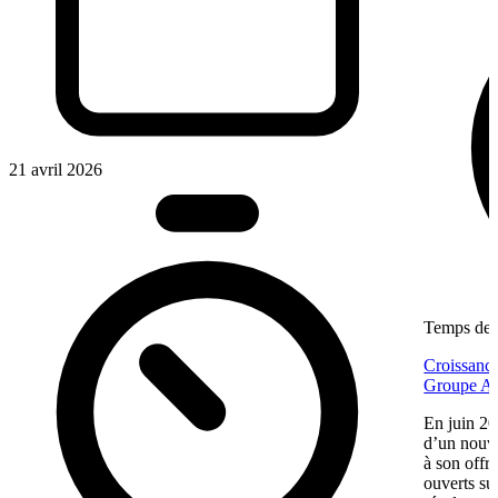
21 avril 2026
Temps de l
Croissance
Groupe Af
En juin 20
d’un nouv
à son offr
ouverts su