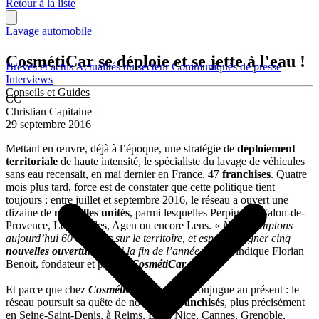
Retour à la liste
Lavage automobile
CosmétiCar se déploie et se jette à l'eau !
Brèves et actus
Actualités du secteur
Communiqués de presse
Interviews
Conseils et Guides
CC
Christian Capitaine
29 septembre 2016
Mettant en œuvre, déjà à l’époque, une stratégie de
déploiement
territoriale
de haute intensité, le spécialiste du lavage de véhicules
sans eau recensait, en mai dernier en France, 47
franchises
. Quatre
mois plus tard, force est de constater que cette politique tient
toujours : entre juillet et septembre 2016, le réseau a ouvert une
dizaine de
nouvelles unités
, parmi lesquelles Perpignan, Salon-de-
Provence, Les Alpilles, Agen ou encore Lens. «
Nous comptons
aujourd’hui 60
agences
sur le territoire, et espérons signer cinq
nouvelles ouvertures
d’ici la fin de l’année 2017″
, indique Florian
Benoit, fondateur et pdg de
CosmétiCar
.
Et parce que chez
CosmétiCar
le futur se conjugue au présent : le
réseau poursuit sa quête de nouveaux
franchisés
, plus précisément
en Seine-Saint-Denis, à Reims, Lille, Nice, Cannes, Grenoble,