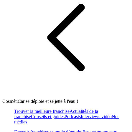
CosmétiCar se déploie et se jette à l'eau !
Trouver la meilleure franchise
Actualités de la
franchise
Conseils et guides
Podcasts
Interviews vidéo
Nos
médias
Devenir franchiseur : mode d’emploi
Espace annonceur