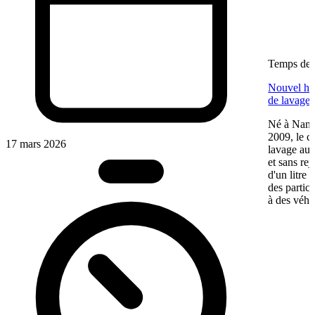
Temps de l
Nouvel hab
de lavage 
Né à Nante
2009, le c
17 mars 2026
lavage aut
et sans re
d'un litre 
des particu
à des véhic