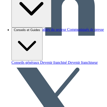
Brèves et actus
Actualités du secteur
Communiqués de presse
Conseils et Guides
Interviews
Conseils généraux
Devenir franchisé
Devenir franchiseur