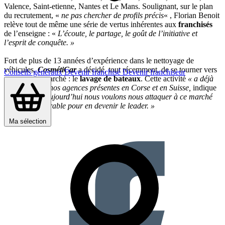
Valence, Saint-etienne, Nantes et Le Mans. Soulignant, sur le plan
du recrutement, «
ne pas chercher de profils précis
« , Florian Benoit
relève tout de même une série de vertus inhérentes aux
franchisés
de l’enseigne : «
L’écoute, le partage, le goût de l’initiative et
l’esprit de conquête. »
Fort de plus de 13 années d’expérience dans le nettoyage de
véhicules,
CosmétiCar
a décidé, tout récemment, de se tourner vers
Conseils généraux
Devenir franchisé
Devenir franchiseur
un nouveau marché : le
lavage de bateaux
. Cette activité
« a déjà
été initiée par nos agences présentes en Corse et en Suisse,
indique
le pdg
. Mais aujourd’hui nous voulons nous attaquer à ce marché
de manière durable pour en devenir le leader. »
Partager sur :
Ma sélection