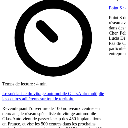
Point S : 
Point S dé
réseau ave
dans des te
Cher, Pel
Lucia Di M
Pas-de-Cal
particulièr
entreprene
Temps de lecture : 4 min
Le spécialiste du vitrage automobile GlassAuto multiplie
les centres adhérents sur tout le territoire
Revendiquant l’ouverture de 100 nouveaux centres en
deux ans, le réseau spécialiste du vitrage automobile
GlassAuto vient de passer le cap des 450 implantations
en France, et vise les 500 centres dans les prochains