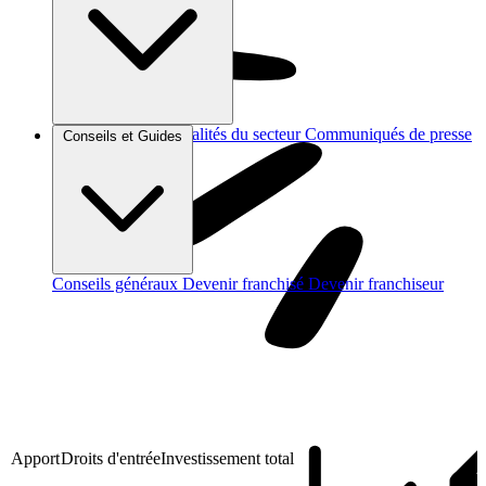
Brèves et actus
Actualités du secteur
Communiqués de presse
Conseils et Guides
Interviews
Conseils généraux
Devenir franchisé
Devenir franchiseur
Apport
Droits d'entrée
Investissement total