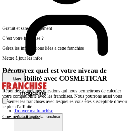
Gratuit et sans engagement
C’est votre franchise ?
Gérez les informations liées a cette franchise
Mettre à jour les infos
Découvrez quel est votre niveau de
Mon compte
compatibilité avec COSMETICAR
Menu
Répondez a quelques questions qui nous permettrons de calculer
votre compatibilité avec les franchises, Nous pourrons aussi vous
présenter les franchises avec lesquelles vous êtes susceptible d’avoir
le plus d’affinité
Trouver ma franchise
Commencer le quizz
Actualités de la franchise