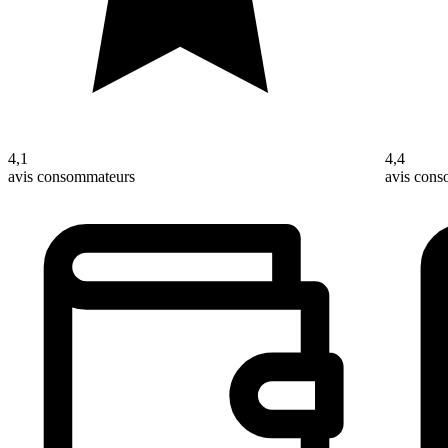
4,1
4,4
avis consommateurs
avis con