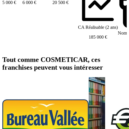
5 000 €
6 000 €
20 500 €
CA Réalisable (2 ans)
Nombr
185 000 €
Tout comme COSMETICAR, ces
franchises peuvent vous intéresser