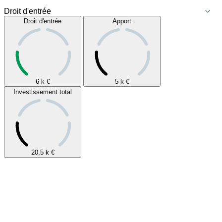
Droit d'entrée
Apport
6 k
€
5 k
€
Investissement total
20,5 k
€