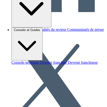
Brèves et actus
Actualités du secteur
Communiqués de presse
Conseils et Guides
Interviews
Conseils généraux
Devenir franchisé
Devenir franchiseur