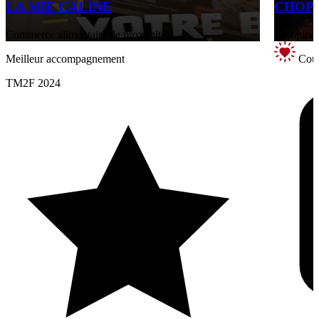
LA MIE CALINE
CHOPS
Commerce alimentaire de proximité
Restaurati
Meilleur accompagnement
Coup
TM2F 2024