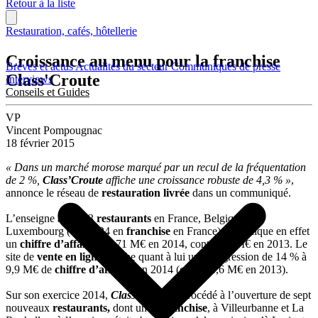
Retour à la liste
Restauration, cafés, hôtellerie
Croissance au menu pour la franchise
Brèves et actus
Actualités du secteur
Communiqués de presse
Class'Croute
Interviews
Conseils et Guides
VP
Vincent Pompougnac
18 février 2015
« Dans un marché morose marqué par un recul de la fréquentation
de 2 %,
Class’Croute
affiche une croissance robuste de 4,3 % »
,
annonce le réseau de
restauration livrée
dans un communiqué.
L’enseigne aux 133
restaurants
en France, Belgique et
Luxembourg (dont 124 en
franchise
en France) revendique en effet
un
chiffre d’affaires
de 71 M€ en 2014, contre 68 M€ en 2013. Le
site de
vente en ligne
affiche quant à lui une progression de 14 % à
9,9 M€ de
chiffre d’affaires
en 2014 (contre 8,6 M€ en 2013).
Sur son exercice 2014,
Class’Croute
a procédé à l’ouverture de sept
nouveaux
restaurants,
dont un en
franchise
, à Villeurbanne et La