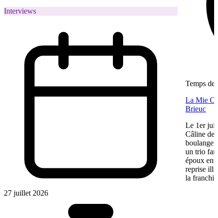
Interviews
Temps de l
La Mie Câl
Brieuc
Le 1er jui
Câline de 
boulangeri
un trio fa
époux entre
reprise ill
la franchis
27 juillet 2026