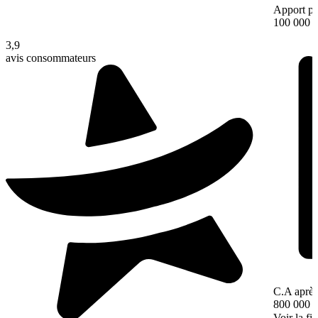
Apport pe
100 000 
3,9
avis consommateurs
C.A après
800 000 
Voir la fi