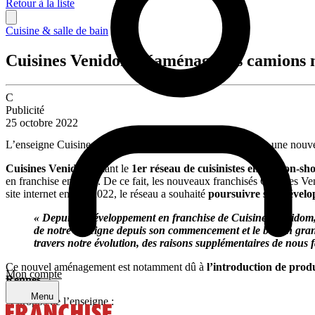
Retour à la liste
Cuisine & salle de bain
Cuisines Venidom réaménage ses camions 
C
Publicité
25 octobre 2022
L’enseigne Cuisines Venidom offre à ses camions magasins une nouve
Cuisines Venidom
, étant le
1er réseau de cuisinistes en camion-s
en franchise en 2016. De ce fait, les nouveaux franchisés Cuisines V
site internet en mai 2022, le réseau a souhaité
poursuivre son dével
« Depuis le développement en franchise de Cuisines Venidom, 
de notre enseigne depuis son commencement et le besoin grand
travers notre évolution, des raisons supplémentaires de nous f
Ce nouvel aménagement est notamment dû à
l’introduction de prod
Mon compte
Rennes.
Menu
À propos de l’enseigne :