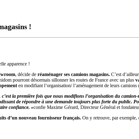
magasins !
lle apparence !
howroom
, décide de
réaménager ses camions magasins.
C’est d’ailleu
enidom pourront désormais sillonner les routes de France avec un plus
v
oppement
en modifiant l’organisation/ l’aménagement de leurs camions
c’est la première fois que nous modifions l’organisation du camion-m
issant de répondre à une demande toujours plus forte du public. Pour 
aire confiance. »
confie Maxime Gérard, Directeur Général et fondateu
uits d’un nouveau fournisseur français.
On y retrouve, par exemple, 