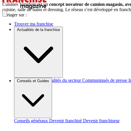
Cuisines Venidom est un
concept novateur de camion-magasin, avec
cuisine, salle de bains et dressing. Le réseau s’est développé en franc
Partager sur :
Trouver ma franchise
Actualités de la franchise
Brèves et actus
Actualités du secteur
Communiqués de presse
I
Conseils et Guides
Conseils généraux
Devenir franchisé
Devenir franchiseur