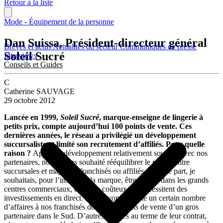
Retour à la liste
Mode - Équipement de la personne
Dan Suissa, Président-directeur général
Brèves et actus
Actualités du secteur
Communiqués de presse
Soleil Sucré
Interviews
Conseils et Guides
C
Catherine SAUVAGE
29 octobre 2012
Lancée en 1999,
Soleil Sucré
, marque-enseigne de lingerie à
petits prix, compte aujourd’hui 100 points de vente. Ces
dernières années, le réseau a privilégié un développement
succursaliste et limité son recrutement d’affiliés. Pour quelle
raison ?
Après un développement relativement soutenu avec nos
partenaires, nous avons souhaité rééquilibrer le réseau entre
succursales et magasins franchisés ou affiliés. D’autre part, je
souhaitais, pour l’image de la marque, être visible dans les grands
centres commerciaux, des sites coûteux qui nécessitent des
investissements en direct. Nous avons racheté un certain nombre
d’affaires à nos franchisés dont les 8 points de vente d’un gros
partenaire dans le Sud. D’autres, arrivés au terme de leur contrat,