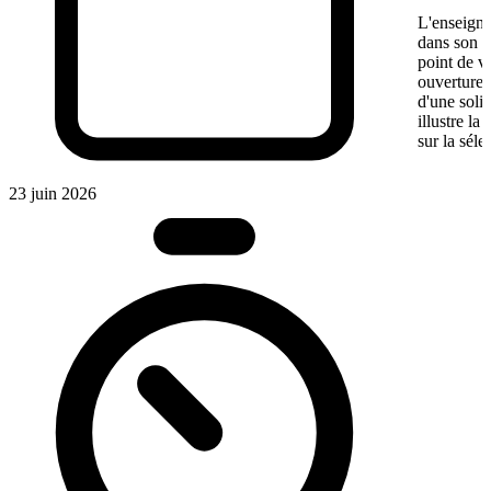
L'enseigne
dans son ma
point de v
ouverture,
d'une soli
illustre l
sur la séle
23 juin 2026