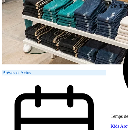
2 avril 20
Brèves et Actus
Temps de l
Kids Aroun