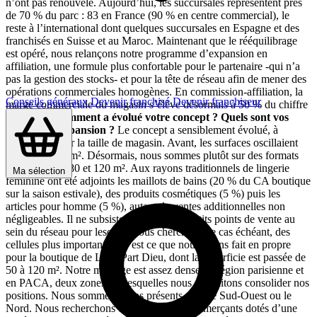
n’ont pas renouvelé. Aujourd’hui, les succursales représentent près
de 70 % du parc : 83 en France (90 % en centre commercial), le
reste à l’international dont quelques succursales en Espagne et des
franchisés en Suisse et au Maroc. Maintenant que le rééquilibrage
est opéré, nous relançons notre programme d’expansion en
affiliation, une formule plus confortable pour le partenaire -qui n’a
pas la gestion des stocks- et pour la tête de réseau afin de mener des
opérations commerciales homogènes. En commission-affiliation, la
Conseils généraux
Devenir franchisé
Devenir franchiseur
marge commerciale du magasin s’élève désormais à 50 % du chiffre
d’affaires.
Comment a évolué votre concept ?
Quels sont vos
objectifs d’expansion ?
Le concept a sensiblement évolué, à
commencer par la taille de magasin. Avant, les surfaces oscillaient
entre 30 et 50 m². Désormais, nous sommes plutôt sur des formats
compris entre 80 et 120 m². Aux rayons traditionnels de lingerie
Ma sélection
féminine ont été adjoints les maillots de bains (20 % du CA boutique
sur la saison estivale), des produits cosmétiques (5 %) puis les
articles pour homme (5 %), autant de ventes additionnelles non
négligeables. Il ne subsiste que quelques petits points de vente au
sein du réseau pour lesquels nous cherchons, le cas échéant, des
cellules plus importantes. C’est ce que nous avons fait en propre
pour la boutique de Lyon Part Dieu, dont la superficie est passée de
50 à 120 m². Notre maillage est assez dense en région parisienne et
en PACA, deux zones sur lesquelles nous souhaitons consolider nos
positions. Nous sommes moins présents dans le Sud-Ouest ou le
Nord. Nous recherchons en priorité des commerçants dotés d’une