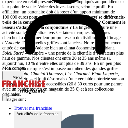
expérience en retail présents et fortement impliqués au quotidien sur
leur point de vente. Voire des investisseurs, selon le profil. En
affiliation, un partenaire doit disposer d’un apport minimum de
100 000 euros pour son projet.
En quoi
Soleil Sucré
se différencie-
t-elle de la concurrence sur le marché des dessous ? Comment le
réseau s’adapte-il à la conjoncture ?
La lingerie demeure une
activité soutenue et attractive. Certaines marques historiques
cherchent à constituer leur propre réseau de distribution, à l’image
d’
Aubade
. De nouvelles griffes sont lancées. Notre positionnement
entrée de gamme s’adapte bien au climat économique ambiant.
Soleil Sucré
« récupère » une partie de la clientèle d’opérateurs plus
haut de gamme. Nos clientes ont entre 20 et 35 ans même si,
aujourd’hui, 10 % d’entre elles ont plus de 39 ans. En un peu plus
Mon compte
de dix ans, la marque s’est imposée au milieu des grandes griffes –
les
Passionata, Chantal Thomass, Lise Charmel, Etam Lingerie,
Menu
Darjeeling
etc. – et jouit désormais d’une véritable notoriété sur son
créneau grâce à ses prix accessibles (20 à 30 euros pour une parure
avec un panier moyen en magasin de 35 €) et à ses collections
originales.
Partager sur :
Trouver ma franchise
Actualités de la franchise