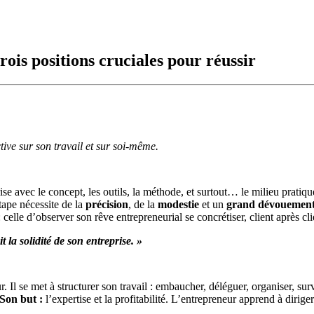
trois positions cruciales pour réussir
ive sur son travail et sur soi-même.
e avec le concept, les outils, la méthode, et surtout… le milieu pratique. 
étape nécessite de la
précision
, de la
modestie
et un
grand dévouemen
elle d’observer son rêve entrepreneurial se concrétiser, client après clie
la solidité de son entreprise. »
 Il se met à structurer son travail : embaucher, déléguer, organiser, surv
Son but :
l’expertise et la profitabilité. L’entrepreneur apprend à dirig