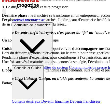
3. Le dirigeant : inspirer et faire progresser
Dernière phase :
le franchisé se transforme en un entrepreneur accompl
l’exploration de nouveaux marchés. Le dirigeant d’entreprise bénéficie
Trouver ma franchise
de sa région et en un promoteur du réseau.
Actualités de la franchise
« Devenir chef d’entreprise, c’est passer du “je” au “nous”. »
Un accompagnement à chaque étape
Cuisines Oméga
élabore son support en vue d’
accompagner nos fran
Lors du démarrage, nous intervenons sur le terrain pour enseigner les 
Pendant la phase d’expansion, nous contribuons à l’organisation, au re
Une fois arrivés à maturité, nous soutenons la stratégie, l’évolution et 
Brèves et actus
Actualités du secteur
Communiqués de presse
I
Conseils et Guides
L’objectif :
développer des franchisés indépendants, sûrs d’eux et prévo
« Chez Cuisines Oméga, on n’aide pas seulement à vendre des
Partager sur :
Conseils généraux
Devenir franchisé
Devenir franchiseur