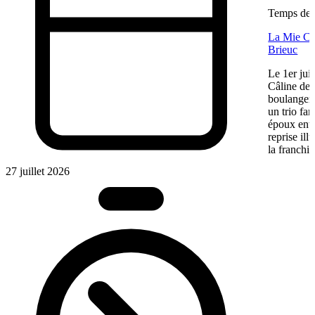
Temps de l
La Mie Câl
Brieuc
Le 1er jui
Câline de 
boulangeri
un trio fa
époux entre
reprise ill
la franchis
27 juillet 2026