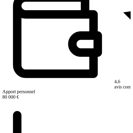
4,6
avis con
Apport personnel
80 000 €