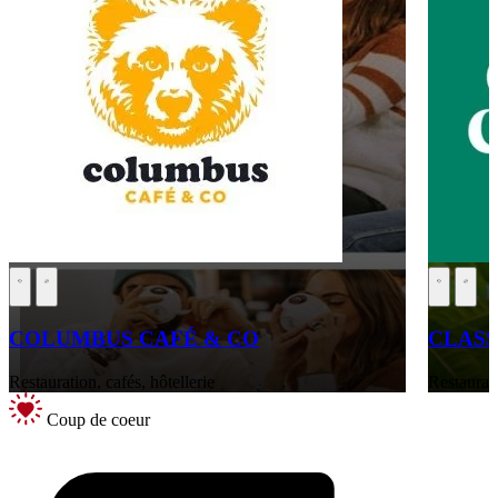
COLUMBUS CAFÉ & CO
CLASS
Restauration, cafés, hôtellerie
Restaurati
Coup de coeur