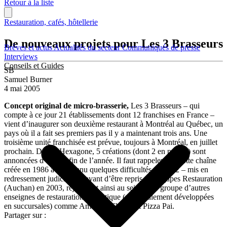
Retour à la liste
Restauration, cafés, hôtellerie
De nouveaux projets pour Les 3 Brasseurs
Brèves et actus
Actualités du secteur
Communiqués de presse
Interviews
Conseils et Guides
SB
Samuel Burner
4 mai 2005
Concept original de micro-brasserie,
Les 3 Brasseurs – qui
compte à ce jour 21 établissements dont 12 franchises en France –
vient d’inaugurer son deuxième restaurant à Montréal au Québec, un
pays où il a fait ses premiers pas il y a maintenant trois ans. Une
troisième unité franchisée est prévue, toujours à Montréal, en juillet
prochain. Dans l’Hexagone, 5 créations (dont 2 en propre) sont
annoncées d’ici à la fin de l’année. Il faut rappeler que cette chaîne
créée en 1986 avait connu quelques difficultés en 2002 – mis en
redressement judiciaire – avant d’être repris par Agapes Restauration
(Auchan) en 2003, rejoignant ainsi au sein de ce groupe d’autres
enseignes de restauration thématique (principalement développées
en succursales) comme Amarine, Flunch et Pizza Pai.
Partager sur :