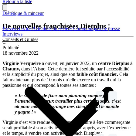
Retour à la liste
Diététique & minceur
De nouvelles franchisées Dietplus !
Brèves et actus
Actualités du secteur
Communiqués de presse
Interviews
Conseils et Guides
C
Publicité
18 novembre 2022
Virginie Verqueire
a ouvert, en janvier 2022, un
centre Dietplus à
Chauny,
dans l’Aisne. Cette dernière fut séduite par l’accessibilité
et la simplicité du projet, ainsi que son
faible coût financier.
Cela
fait maintenant plus de 10 mois qu’elle exerce un travail qui la
passionne et qui correspond à toutes ses attentes :
« Je suis libre de fixer mon planning comme je
l’entends. Si je veux travailler plus certains soirs, c’est
ok pour moi et ça arrange mes clients. Tout le monde
y gagne ! »
Virginie s’est vite rendue compte qu’apprendre à être commerçante
serait profitable à son activité. Elle a donc appris, avec l’expérience
et le temps, à vendre son activité de coach Dietplus :