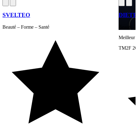
SVELTEO
DIETP
Beauté – Forme – Santé
Beauté – 
Meilleur 
TM2F 20