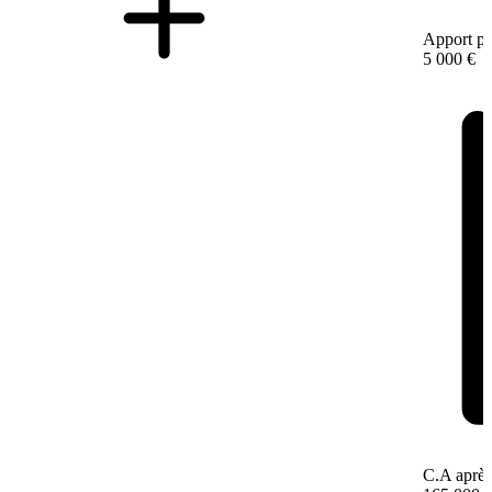
Apport pe
5 000 €
C.A après