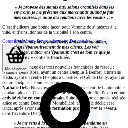
« Je propose des stands aux salons organisés dans les
environs, je me présente aux marchands quand je fais
mes courses, je noue des relations avec les voisins… »
C’est d’ailleurs une bonne façon pour Virginie de s’intégrer à la
ville, et d’ainsi donner de la visibilité à son centre.
Conseils généraux
Devenir franchisé
Devenir franchiseur
« Mais ma plus grande fierté, dans mon quotidien,
c’est l’épanouissement de mes clients. Les voir
changer, mincir et s’épanouir, c’est de loin ce que je
préfère ! »
confie la franchisée.
Voici le témoignage des trois nouvelles franchisées du réseau :
Ma sélection
Nathalie Della Rosa, ayant un centre Dietplus à Belfort, Christelle
Héda, ayant un centre Dietplus à Chartres, et Céline Dailly, ayant un
centre Dietplus à Joué-lès-Tours.
Nathalie Della Rosa,
ayant travaillé dans le secteur de l’automobile
pendant plus de 31 ans, a décidé de se reconvertir afin d’exercer une
activité riche en contact humain.
Suite à sa perte de poids, réalisée
grâce au centre Dietplus de Montbéliard, elle eut le déclic et se
lança, après avoir suivi une
formation proposée par le réseau,
dans l’aventure Dietplus :
« Je me sens à la fois soutenue et indépendante en