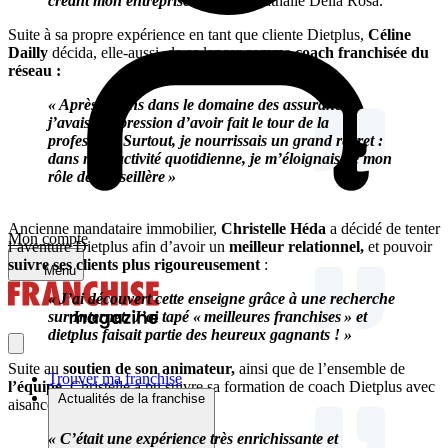
créant mon entreprise »
, confie Nathalie Della Rosa.
Suite à sa propre expérience en tant que cliente Dietplus,
Céline
Dailly
décida, elle-aussi, de se lancer comme
coach franchisée du
réseau :
« Après 10 ans dans le domaine des assurances,
j’avais l’impression d’avoir fait le tour de la
profession. Surtout, je nourrissais un grand regret :
dans mon activité quotidienne, je m’éloignais de mon
rôle de conseillère »
Ancienne mandataire immobilier,
Christelle Héda
a décidé de tenter
Mon compte
l’aventure Dietplus afin d’avoir un
meilleur relationnel,
et pouvoir
suivre ses clients plus rigoureusement
:
Menu
« J’ai découvert cette enseigne grâce à une recherche
sur Internet. J’ai tapé « meilleures franchises » et
dietplus faisait partie des heureux gagnants ! »
Suite au
soutien de son animateur,
ainsi que de l’ensemble de
Trouver ma franchise
l’équipe,
Christelle a pu suivre sa formation de coach Dietplus avec
Actualités de la franchise
aisance :
« C’était une expérience très enrichissante et