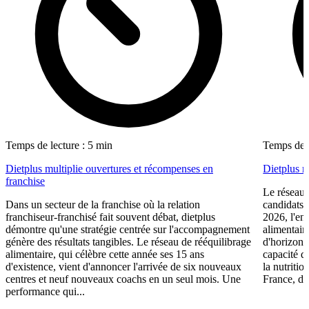
Temps de lecture : 5 min
Temps de l
Dietplus multiplie ouvertures et récompenses en
Dietplus 
franchise
Le réseau 
Dans un secteur de la franchise où la relation
candidats 
franchiseur-franchisé fait souvent débat, dietplus
2026, l'en
démontre qu'une stratégie centrée sur l'accompagnement
alimentair
génère des résultats tangibles. Le réseau de rééquilibrage
d'horizons 
alimentaire, qui célèbre cette année ses 15 ans
capacité d
d'existence, vient d'annoncer l'arrivée de six nouveaux
la nutriti
centres et neuf nouveaux coachs en un seul mois. Une
France, die
performance qui...