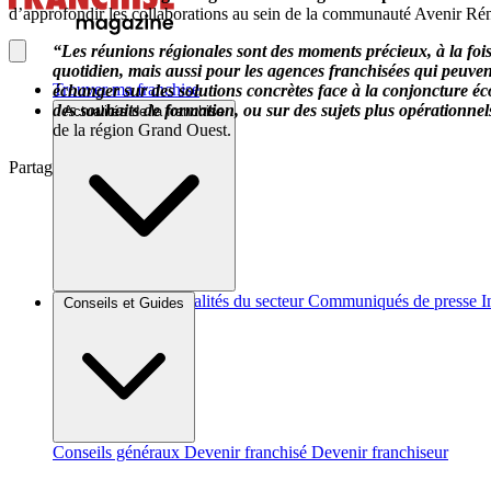
d’approfondir les collaborations au sein de la communauté Avenir Ré
“Les réunions régionales sont des moments précieux, à la fois 
quotidien, mais aussi pour les agences franchisées qui peuve
Trouver ma franchise
échanger sur des solutions concrètes face à la conjoncture é
des souhaits de formation, ou sur des sujets plus opérationnels
Actualités de la franchise
de la région Grand Ouest.
Partager sur :
Brèves et actus
Actualités du secteur
Communiqués de presse
I
Conseils et Guides
Conseils généraux
Devenir franchisé
Devenir franchiseur