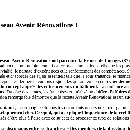
éseau Avenir Rénovations !
 réseau Avenir Rénovations ont parcouru la France de Limoges (87) 
hérents ont pu faire connaissance avec leurs pairs, tandis que les plus 
ivialité, le partage d’expériences et le renforcement des compétences. S
ée et d’aborder des sujets essentiels tels que la sous-traitance, le finan
epuis les dernières réunions régionales qui ont eu lieu en février dernie
é du concept auprès des entrepreneurs du bâtiment.
La confiance acc
ns.
Du côté des ventes, les franchisés ont réalisé un
chiffre d’affaires
sion remarquable démontre que la recette Avenir Rénovations est un
suc
traitance,
accompagnée de tous les documents nécessaires pour garantir la
veloppement chez Cerqual, qui a expliqué l’importance de la certi
és d’être plus à l’aise avec ce sujet et de proposer ce type de solutions à
es discussions entre les franchisés et les membres de la direction d