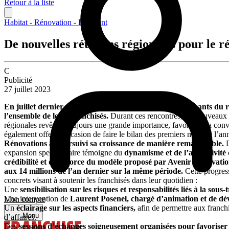
Retour à la liste
Habitat - Rénovation - Bâtiment
De nouvelles réunions régionales pour le r
C
Publicité
27 juillet 2023
En juillet dernier, les équipes d’animateurs et d’intervenants du
l’ensemble de leurs franchisés.
Durant ces rencontres, les nouveaux ad
régionales revêtent toujours une grande importance, favorisant la conv
également offert l’occasion de faire le bilan des premiers mois de l’ann
Rénovations a poursuivi sa croissance de manière remarquable.
D
expansion spectaculaire témoigne du
dynamisme et de l’attractivit
crédibilité et de la force du modèle proposé par Avenir Rénovatio
aux 14 millions de l’an dernier sur la même période.
Cette progres
concrets visant à soutenir les franchisés dans leur quotidien :
Une
sensibilisation sur les risques et responsabilités liés à la sous-
Une intervention de
Laurent Posenel, chargé d’animation et de dé
Mon compte
Un
éclairage sur les aspects financiers,
afin de permettre aux franchis
Menu
d’affaires.
Des
sessions d’échanges soigneusement organisées pour favoriser l