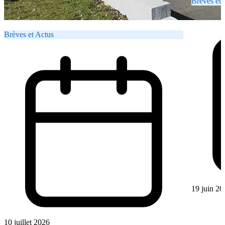
Brèves et 
Brèves et Actus
19 juin 20
10 juillet 2026