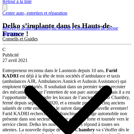
Retour à la liste
Centre auto, entretien et réparation
Delko s’implante dans les Hauts-de-
Brèves et actus
Actualités du secteur
Communiqués de presse
France !
Interviews
Conseils et Guides
C
Publicité
27 avril 2021
Entrepreneur reconnu dans le Laonnois depuis 10 ans,
Farid
KADRI
est déjà à la tête de trois sociétés d’ambulance et taxis
(ambulances AJR, Ambulances Annick et Aulnois Assistance) qui
emploient 60 salariés. Il souhaitait dans un premier temps recruter
des mécaniciens pour l’entretien de son parc automobile mais il a eu
l’opportunité de reprendre les locaux de l’ancien Norauto Chambry,
fermé depuis septembre 2020, et a ensuite proposé à cinq anciens
salariés de cette enseigne de le suivre dans cette nouvelle aventure!
Farid KADRI recherchait une franchise de garage automobile non
présente dans son secteur avec une accroche forte et tournée vers le
service client. Delko les nouveaux garages répond à toutes ses
attentes. La nouvelle équipe de
Delko Chambry
va s’étoffer dès le