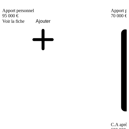
Apport personnel
Apport pe
95 000 €
70 000 €
Voir la fiche
Ajouter
C.A après