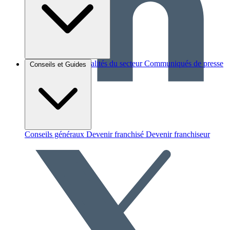
Brèves et actus
Actualités du secteur
Communiqués de presse
Conseils et Guides
Interviews
Conseils généraux
Devenir franchisé
Devenir franchiseur