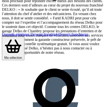
mois prochain pour répondre encore mieux aux besoins des clients.
Ces derniers sont d’ailleurs au cœur du projet du nouveau franchisé
DELKO : « Je souhaite que le client se sente écouté, qu’il ait toute
l’attention du chef d’atelier et des mécaniciens. En venant chez
nous, il doit se sentir considéré. » Farid KADRI peut pour cela
compter sur l’expertise et l’accompagnement du réseau Delko pour
le soutenir dans cet objectif. Comme tous les centres DELKO, le
garage Delko de Chambry propose les prestations d’entretien et de
Conseils généraux
Devenir franchisé
Devenir franchiseur
réparation pour toutes marques de véhicules, associées aux services
DELKO, notamment la garantie constructeur préservée, le prêt de
véhicule ou le contrôle systématique gratuit. Si vous aussi voulez
devenir franchisé Delko, n’hésitez pas à nous contacter ou à
consulter les opportunités de notre réseau.
Partager sur :
Ma sélection