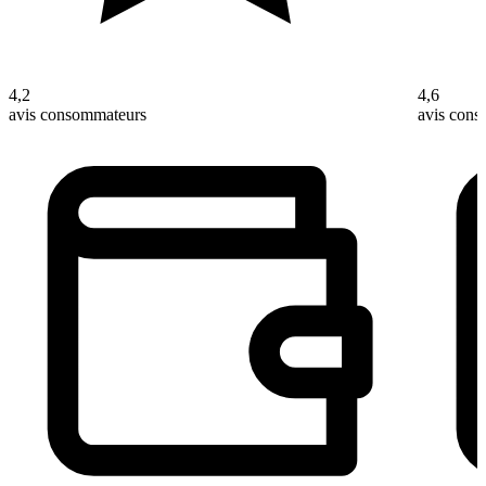
4,2
4,6
avis consommateurs
avis con