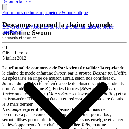
Retour à la liste
Fournitures de bureau, papeterie & bureautique
Descamps reprend la chaîne de mode
Brèves et actus
Actualités du secteur
Communiqués de presse
enfantine Swoon
Interviews
Conseils et Guides
OL
Olivia Leroux
5 juillet 2012
Le tribunal de commerce de Paris vient de valider la reprise
de
la chaîne de mode enfantine
Swoon
par le groupe
Descamps
. L’offre
du spécialiste en linge de maison aurait, selon nos confrères du
Journal du Textile, été préférée à celle de plusieurs autres candidats,
dont Zannier (enseigne
Z
), Folies Douces (
Réserve Naturelle
),
Texier
ou encore Bartex (
Marco Serussi
).
Swoon
(ex-
Petit Boy
) et sa
maison-mère JDI Fashion étaient en redressement judiciaire depuis
le 8 mars dernier.
Descamps
reprend les 31 magasins du réseau,
mais ne
pérennisera pas le concept dédié au prêt-à-porter pour ados ; ils
seront utilisés pour enrichir son propre parc sous enseigne et lancer
le développement d’une chaîne estampillée
Jalla
, marque