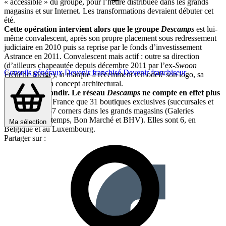
« accessible » du groupe, pour l’heure distribuée dans les grands
magasins et sur Internet. Les transformations devraient débuter cet
été.
Cette opération intervient alors que le groupe
Descamps
est lui-
même convalescent, après son propre placement sous redressement
judiciaire en 2010 puis sa reprise par le fonds d’investissement
Astrance en 2011. Convalescent mais actif : outre sa direction
(d’ailleurs chapeautée depuis décembre 2011 par l’ex-
Swoon
Conseils généraux
Devenir franchisé
Devenir franchiseur
Frédéric Metge), la marque a récemment remodelé son logo, sa
signature et son concept architectural.
Objectif : rebondir. Le réseau
Descamps
ne compte en effet plus
aujourd’hui en France que 31 boutiques exclusives (succursales et
franchises) et 37 corners dans les grands magasins (Galeries
Lafayette, Printemps, Bon Marché et BHV). Elles sont 6, en
Ma sélection
Belgique et au Luxembourg.
Partager sur :