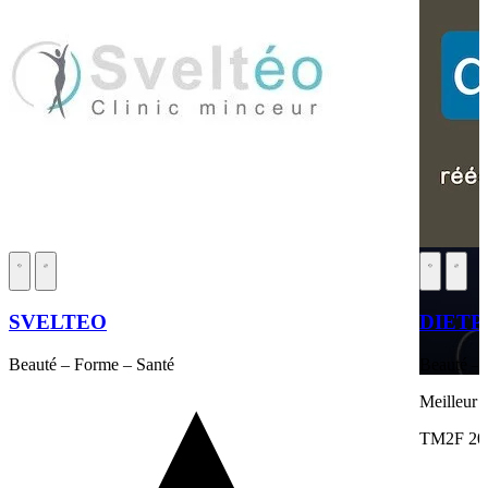
SVELTEO
DIETP
Beauté – Forme – Santé
Beauté – 
Meilleur 
TM2F 20