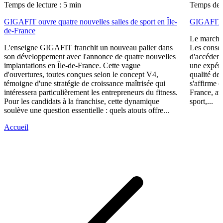
Temps de lecture : 5 min
Temps de l
GIGAFIT ouvre quatre nouvelles salles de sport en Île-
GIGAFIT r
de-France
Le marché 
L'enseigne GIGAFIT franchit un nouveau palier dans
Les consom
son développement avec l'annonce de quatre nouvelles
d'accéder 
implantations en Île-de-France. Cette vague
une expéri
d'ouvertures, toutes conçues selon le concept V4,
qualité de
témoigne d'une stratégie de croissance maîtrisée qui
s'affirme 
intéressera particulièrement les entrepreneurs du fitness.
France, av
Pour les candidats à la franchise, cette dynamique
sport,...
soulève une question essentielle : quels atouts offre...
Accueil