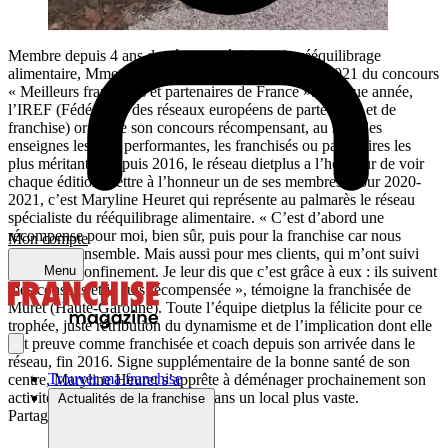
Membre depuis 4 ans du réseau spécialiste du rééquilibrage
alimentaire, Mme Heuret figure au palmarès 2020-2021 du concours
« Meilleurs franchisés et partenaires de France ». Chaque année,
l’IREF (Fédération des réseaux européens de partenariat et de
franchise) organise son concours récompensant, au sein des
enseignes les plus performantes, les franchisés ou partenaires les
plus méritants. Depuis 2016, le réseau dietplus a l’honneur de voir
chaque édition mettre à l’honneur un de ses membres. Pour 2020-
2021, c’est Maryline Heuret qui représente au palmarès le réseau
spécialiste du rééquilibrage alimentaire. « C’est d’abord une
récompense pour moi, bien sûr, puis pour la franchise car nous
Mon compte
travaillons ensemble. Mais aussi pour mes clients, qui m’ont suivi
pendant le confinement. Je leur dis que c’est grâce à eux : ils suivent
Menu
mes conseils et je suis récompensée », témoigne la franchisée de
Muret (Haute-Garonne). Toute l’équipe dietplus la félicite pour ce
trophée, juste rétribution du dynamisme et de l’implication dont elle
fait preuve comme franchisée et coach depuis son arrivée dans le
réseau, fin 2016. Signe supplémentaire de la bonne santé de son
Trouver ma franchise
centre, Maryline Heuret s’apprête à déménager prochainement son
activité, toujours à Muret, mais dans un local plus vaste.
Actualités de la franchise
Partager sur :