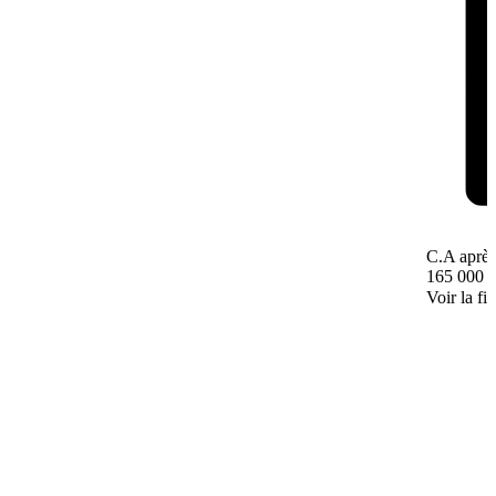
C.A après
165 000 
Voir la fi