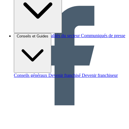
Brèves et actus
Actualités du secteur
Communiqués de presse
Conseils et Guides
Interviews
Conseils généraux
Devenir franchisé
Devenir franchiseur