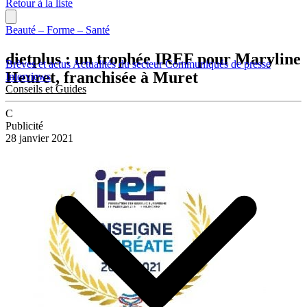
Retour à la liste
Beauté – Forme – Santé
dietplus : un trophée IREF pour Maryline
Brèves et actus
Actualités du secteur
Communiqués de presse
Heuret, franchisée à Muret
Interviews
Conseils et Guides
C
Publicité
28 janvier 2021