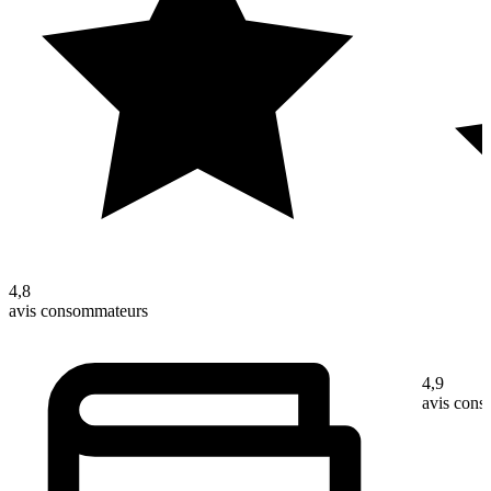
4,8
avis consommateurs
4,9
avis con