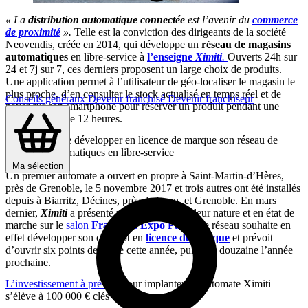
« La
distribution automatique connectée
est l’avenir du
commerce
de proximité
».
Telle est la conviction des dirigeants de la société
Neovendis, créée en 2014, qui développe un
réseau de magasins
automatiques
en libre-service à
l’enseigne
Ximiti
.
Ouverts 24h sur
24 et 7j sur 7, ces derniers proposent un large choix de produits.
Une application permet à l’utilisateur de géo-localiser le magasin le
plus proche, d’en consulter le stock actualisé en temps réel et de
Conseils généraux
Devenir franchisé
Devenir franchiseur
payer sur son smartphone pour réserver un produit pendant une
plage horaire de 12 heures.
Ximiti souhaite développer en licence de marque son réseau de
magasins automatiques en libre-service
Ma sélection
Un premier automate a ouvert en propre à Saint-Martin-d’Hères,
près de Grenoble, le 5 novembre 2017 et trois autres ont été installés
depuis à Biarritz, Décines, près de Lyon, et Grenoble. En mars
dernier,
Ximiti
a présenté un automate grandeur nature et en état de
marche sur le
salon
Franchise Expo Paris
. Le réseau souhaite en
effet développer son concept en
licence de marque
et prévoit
d’ouvrir six points de vente cette année, puis une douzaine l’année
prochaine.
L’investissement à prévoir
pour implanter un automate Ximiti
s’élève à 100 000 € clés en mains