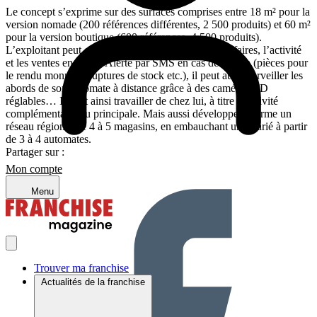
Le concept s’exprime sur des surfaces comprises entre 18 m² pour la
version nomade (200 références différentes, 2 500 produits) et 60 m²
pour la version boutique (600 références, 4 500 produits).
L’exploitant peut contrôler à distance le chiffre d’affaires, l’activité
et les ventes en cours. Alerté par SMS en cas de besoin (pièces pour
le rendu monnaie, ruptures de stock etc.), il peut aussi surveiller les
abords de son automate à distance grâce à des caméras HD
réglables… Il peut ainsi travailler de chez lui, à titre d’activité
complémentaire ou principale. Mais aussi développer à terme un
réseau régional de 4 à 5 magasins, en embauchant un salarié à partir
de 3 à 4 automates.
Partager sur :
Mon compte
Menu
Trouver ma franchise
Actualités de la franchise