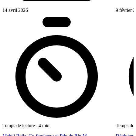
14 avril 2026
9 février 
Temps de lecture : 4 min
Temps de l
Mehdi Bella, Co-fondateur et Pdg de Big M
Déploiemen