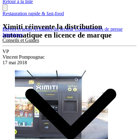
Retour à la liste
Restauration rapide & fast-food
Ximiti réinvente la distribution
Brèves et actus
Actualités du secteur
Communiqués de presse
automatique en licence de marque
Interviews
Conseils et Guides
VP
Vincent Pompougnac
17 mai 2018