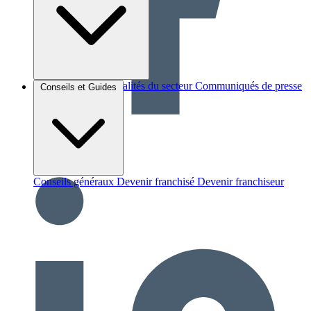
Brèves et actus
Actualités du secteur
Communiqués de presse
Conseils et Guides
Interviews
Conseils généraux
Devenir franchisé
Devenir franchiseur