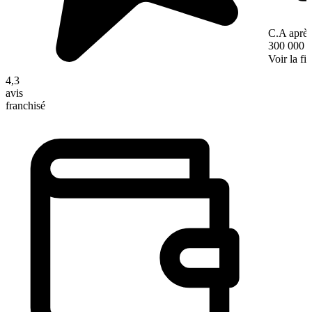
C.A après
300 000 
Voir la fi
4,3
avis
franchisé