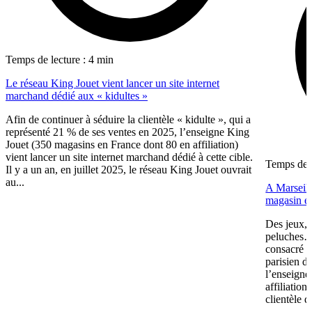
Temps de lecture : 4 min
Le réseau King Jouet vient lancer un site internet
marchand dédié aux « kidultes »
Afin de continuer à séduire la clientèle « kidulte », qui a
représenté 21 % de ses ventes en 2025, l’enseigne King
Jouet (350 magasins en France dont 80 en affiliation)
vient lancer un site internet marchand dédié à cette cible.
Temps de l
Il y a un an, en juillet 2025, le réseau King Jouet ouvrait
au...
A Marseill
magasin en
Des jeux, 
peluches… 
consacré u
parisien d
l’enseigne
affiliation
clientèle d