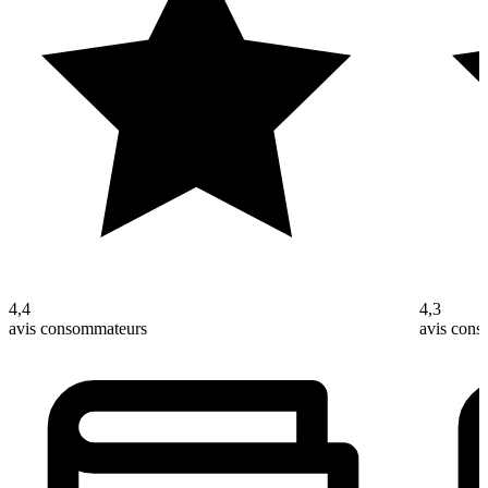
4,4
4,3
avis consommateurs
avis con