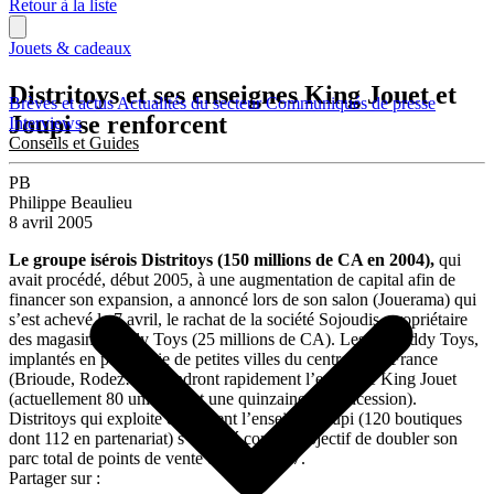
Retour à la liste
Jouets & cadeaux
Distritoys et ses enseignes King Jouet et
Brèves et actus
Actualités du secteur
Communiqués de presse
Joupi se renforcent
Interviews
Conseils et Guides
PB
Philippe Beaulieu
8 avril 2005
Le groupe isérois Distritoys (150 millions de CA en 2004),
qui
avait procédé, début 2005, à une augmentation de capital afin de
financer son expansion, a annoncé lors de son salon (Jouerama) qui
s’est achevé le 7 avril, le rachat de la société Sojoudis, propriétaire
des magasins Teddy Toys (25 millions de CA). Les 27 Teddy Toys,
implantés en périphérie de petites villes du centre de la France
(Brioude, Rodez…) prendront rapidement l’enseigne King Jouet
(actuellement 80 unités dont une quinzaine en concession).
Distritoys qui exploite également l’enseigne Joupi (120 boutiques
dont 112 en partenariat) s’est fixé comme objectif de doubler son
parc total de points de vente d’ici fin 2007.
Partager sur :