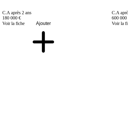
C.A après 2 ans
C.A après
180 000 €
600 000 
Voir la fiche
Ajouter
Voir la fi