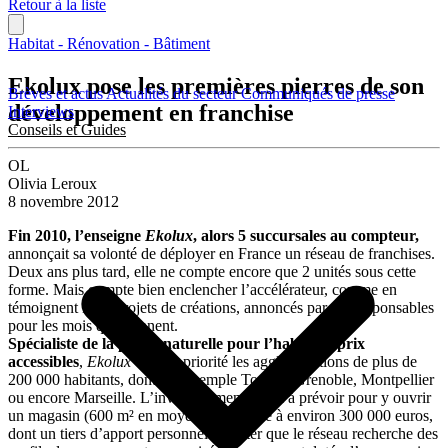
Retour à la liste
Habitat - Rénovation - Bâtiment
Ekolux pose les premières pierres de son
Brèves et actus
Actualités du secteur
Communiqués de presse
développement en franchise
Interviews
Conseils et Guides
OL
Olivia Leroux
8 novembre 2012
Fin 2010, l’enseigne
Ekolux
, alors 5 succursales au compteur,
annonçait sa volonté de déployer en France un réseau de franchises.
Deux ans plus tard, elle ne compte encore que 2 unités sous cette
forme. Mais compte bien enclencher l’accélérateur, comme en
témoignent les 6 projets de créations, annoncés par ses responsables
pour les mois qui viennent.
Spécialiste de la pierre naturelle pour l’habitat à prix
accessibles
,
Ekolux
vise en priorité les agglomérations de plus de
200 000 habitants, dont par exemple Toulon, Grenoble, Montpellier
ou encore Marseille. L’investissement initial à prévoir pour y ouvrir
un magasin (600 m² en moyenne), s’élève à environ 300 000 euros,
dont un tiers d’apport personnel. A noter que le réseau recherche des