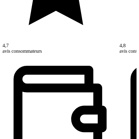
4,7
4,8
avis consommateurs
avis con