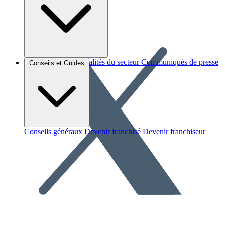
Brèves et actus
Actualités du secteur
Communiqués de presse
Conseils et Guides
Interviews
Conseils généraux
Devenir franchisé
Devenir franchiseur