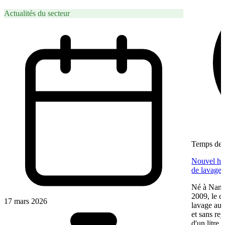
Actualités du secteur
Temps de l
Nouvel hab
de lavage 
Né à Nante
2009, le c
17 mars 2026
lavage aut
et sans re
d'un litre 