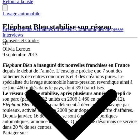
Retour à la liste
Lavage automobile
Eléphant Bleu stabilise son réseau
Brèves et actus
Actualités du secteur
Communiqués de presse
Interviews
Conseils et Guides
OL
Olivia Leroux
9 septembre 2013
Elephant Bleu
a inauguré dix nouvelles franchises en France
depuis le début de l’année. L’enseigne précise que 7 sont des
ralliements de centres concurrents et 3 des créations pures. Le
spécialiste du lavage automobile haute-pression revendique ainsi à
ce jour 460 unités dans le pays, dont 390 franchises.
Le réseau donc se stabilise, après plusieurs années de repli
de
son parc (passé de 532 unités en 2006 à 460 en octobre 2012).
Eléphant Bleu
continue parallèlement à développer le lavage par
rouleaux, activité lancée en 2008 pour doper son chiffre d’affaires.
Depuis janvier, 16 de ses sites se sont équipés de portiques
automatiques, annonce la marque. Qui propose désormais ce service
dans 20 % de ses centres.
Partager sur :